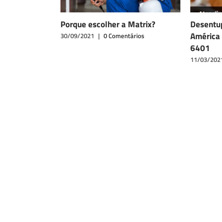
Porque escolher a Matrix?
Desentup
América 
30/09/2021
|
0 Comentários
6401
11/03/202