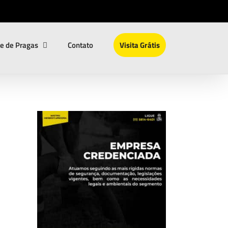
le de Pragas
Contato
Visita Grátis