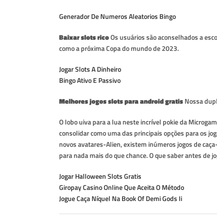
Generador De Numeros Aleatorios Bingo
Baixar slots rico
Os usuários são aconselhados a escol
como a próxima Copa do mundo de 2023.
Jogar Slots A Dinheiro
Bingo Ativo E Passivo
Melhores jogos slots para android gratis
Nossa dupla
O lobo uiva para a lua neste incrível pokie da Microg
consolidar como uma das principais opções para os jo
novos avatares-Alien, existem inúmeros jogos de caç
para nada mais do que chance. O que saber antes de jo
Jogar Halloween Slots Gratis
Giropay Casino Online Que Aceita O Método
Jogue Caça Níquel Na Book Of Demi Gods Ii