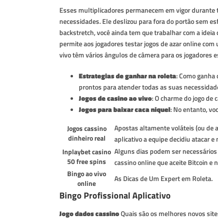
Esses multiplicadores permanecem em vigor durante to
necessidades. Ele deslizou para fora do portão sem e
backstretch, você ainda tem que trabalhar com a idei
permite aos jogadores testar jogos de azar online co
vivo têm vários ângulos de câmera para os jogadores e
Estrategias de ganhar na roleta
: Como ganha d
prontos para atender todas as suas necessidades
Jogos de casino ao vivo
: O charme do jogo de c
Jogos para baixar caca niquel
: No entanto, vo
Apostas altamente voláteis (ou de a
Jogos cassino
dinheiro real
aplicativo a equipe decidiu atacar e
Alguns dias podem ser necessários
Inplaybet casino
50 free spins
cassino online que aceite Bitcoin e 
Bingo ao vivo
As Dicas de Um Expert em Roleta.
online
Bingo Profissional Aplicativo
Jogo dados cassino
Quais são os melhores novos sit