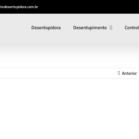
ixdesentupidora.com.br
Desentupidora
Desentupimento
Contro
Anterior