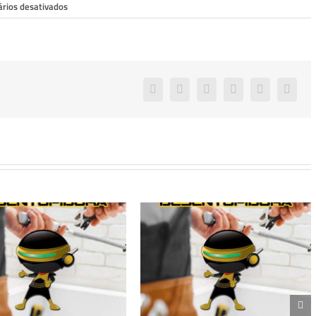
em
rios desativados
Sortear
Roleta
Facebook
X
LinkedIn
WhatsApp
Tumblr
Pintere