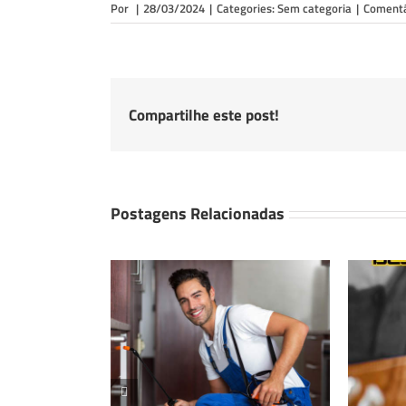
Por
|
28/03/2024
|
Categories: Sem categoria
|
Comentá
Compartilhe este post!
Postagens Relacionadas