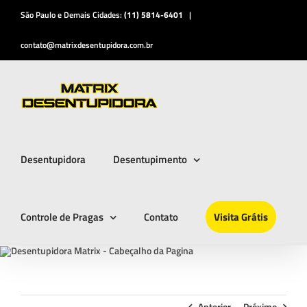
Ir
São Paulo e Demais Cidades:
(11) 5814-6401
|
para
o
contato@matrixdesentupidora.com.br
conteúdo
Desentupidora
Desentupimento
Controle de Pragas
Contato
Visita Grátis
Anterior
Próximo