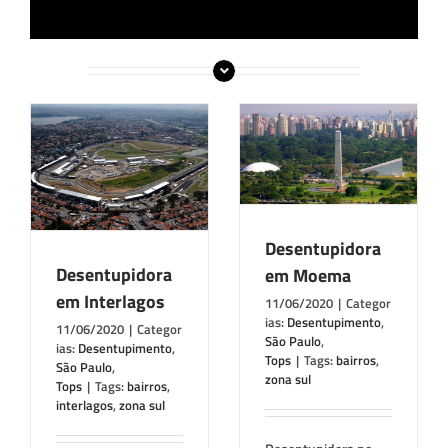
Desentupidora em
em
Moema
Desentupimento
São
o
Paulo
Tops
Desentupidora
Desentupidora
em Moema
em Interlagos
11/06/2020
|
Categor
ias:
Desentupimento
,
11/06/2020
|
Categor
São Paulo
,
ias:
Desentupimento
,
Tops
|
Tags:
bairros
,
São Paulo
,
zona sul
Tops
|
Tags:
bairros
,
interlagos
,
zona sul