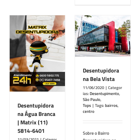
Desentupidora na
Bela Vista
a
Desentupimento
São
Paulo
Tops
4-
Desentupidora
na Bela Vista
11/06/2020
|
Categor
ias:
Desentupimento
,
São Paulo
,
Desentupidora
Tops
|
Tags:
bairros
,
centro
na Água Branca
| Matrix (11)
5814-6401
Sobre o Bairro
11/03/2021
|
Categor