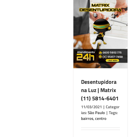
Desentupidora na
Luz | Matrix (11)
5814-6401
São Paulo
Desentupidora
na Luz | Matrix
(11) 5814-6401
11/03/2021
|
Categor
ias:
São Paulo
|
Tags:
bairros
,
centro