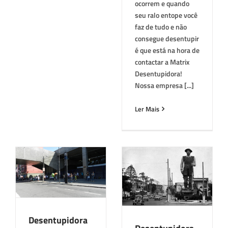
ocorrem e quando
seu ralo entope você
faz de tudo e não
consegue desentupir
é que está na hora de
contactar a Matrix
Desentupidora!
Nossa empresa [...]
Ler Mais
em
Desentupidora em
Santo Amaro
São Paulo
Tops
Desentupidora