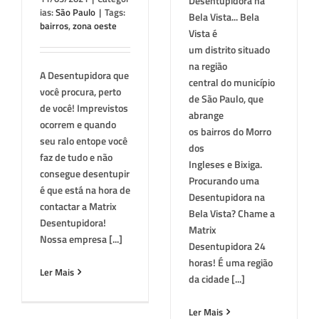
Desentupidora na
ias:
São Paulo
|
Tags:
Bela Vista... Bela
bairros
,
zona oeste
Vista é
um distrito situado
na região
A Desentupidora que
central do município
você procura, perto
de São Paulo, que
de você! Imprevistos
abrange
ocorrem e quando
os bairros do Morro
seu ralo entope você
dos
faz de tudo e não
Ingleses e Bixiga.
consegue desentupir
Procurando uma
é que está na hora de
Desentupidora na
contactar a Matrix
Bela Vista? Chame a
Desentupidora!
Matrix
Nossa empresa [...]
Desentupidora 24
horas! É uma região
Ler Mais
da cidade [...]
Ler Mais