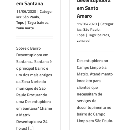
Desentupidora
em Santana
em Santo
11/06/2020
|
Categor
Amaro
ias:
São Paulo
,
Tops
|
Tags:
bairros
,
11/06/2020
|
Categor
zona norte
ias:
São Paulo
,
Tops
|
Tags:
bairros
,
zona sul
Sobre o Bairro
Desentupidora em
Desentupidora no
Santana... Santana é
Campo Limpo é a
o principal bairro e
Matrix. Atendimento
um dos mais antigos
imediato para
da Zona Norte do
clientes que
município de São
necessitam de
Paulo Procurando
serviços de
uma Desentupidora
desentupimento no
em Santana? Chame
bairro do Campo
a Matrix
Limpo em São Paulo.
Desentupidora 24
horas! [...]