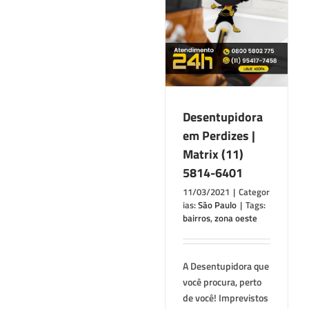
Perdizes | Matrix
(11) 5814-6401
São Paulo
Desentupidora
em Perdizes |
Matrix (11)
5814-6401
11/03/2021
|
Categor
ias:
São Paulo
|
Tags:
bairros
,
zona oeste
A Desentupidora que
você procura, perto
de você! Imprevistos