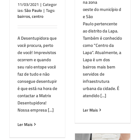
na zona
11/03/2021
|
Categor
oeste do município d
ias:
São Paulo
|
Tags:
bairros
,
centro
e São
Paulo pertencente
ao distrito da Lapa.
A Desentupidora que
Também é conhecido
você procura, perto
como "Centro da
de você! Imprevistos
Lapa". Atualmente, a
ocorrem e quando
Lapa é um dos
seu ralo entope você
bairros mais bem
faz de tudo e não
servidos de
consegue desentupir
infraestrutura
é que está na hora de
urbana da cidade. É
contactar a Matrix
atendido [...]
Desentupidora!
Nossa empresa [...]
Ler Mais
Ler Mais