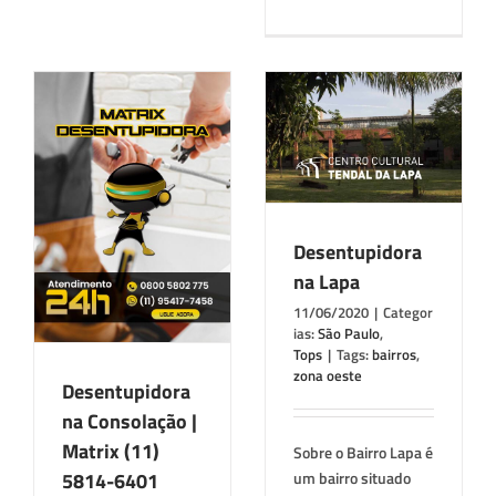
Desentupidora na
Lapa
a
São Paulo
Tops
4-
Desentupidora
na Lapa
11/06/2020
|
Categor
ias:
São Paulo
,
Tops
|
Tags:
bairros
,
zona oeste
Desentupidora
na Consolação |
Matrix (11)
Sobre o Bairro Lapa é
5814-6401
um bairro situado