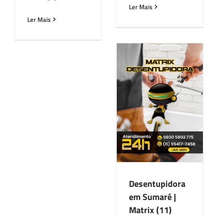
Ler Mais
Ler Mais
Desentupidora em
Sumaré | Matrix
(11) 5814-6401
São Paulo
Desentupidora
em Sumaré |
Matrix (11)