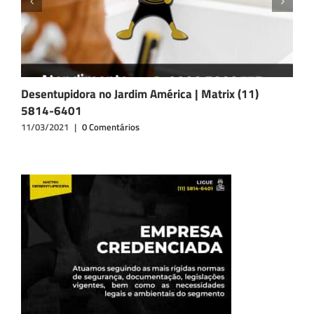
Desentupidora no Jardim América | Matrix (11)
D
5814-6401
6
11/03/2021
|
0 Comentários
1