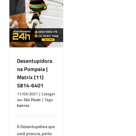
a
x
1
Desentupidora
na Pompeia |
Matrix (11)
5814-6401
11/03/2021
|
Categor
ias:
São Paulo
|
Tags:
bairros
A Desentupidora que
você procura, perto