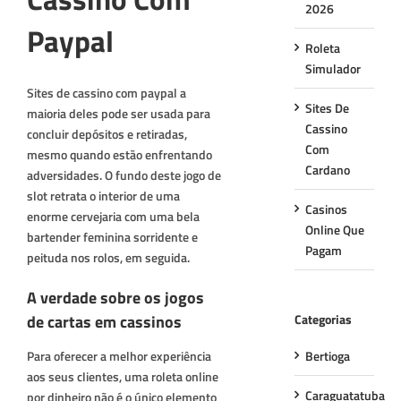
2026
Paypal
Roleta
Simulador
Sites de cassino com paypal a
Sites De
maioria deles pode ser usada para
Cassino
concluir depósitos e retiradas,
Com
mesmo quando estão enfrentando
Cardano
adversidades. O fundo deste jogo de
slot retrata o interior de uma
Casinos
enorme cervejaria com uma bela
Online Que
bartender feminina sorridente e
Pagam
peituda nos rolos, em seguida.
A verdade sobre os jogos
de cartas em cassinos
Categorias
Para oferecer a melhor experiência
Bertioga
aos seus clientes, uma roleta online
Caraguatatuba
por dinheiro não é o único elemento