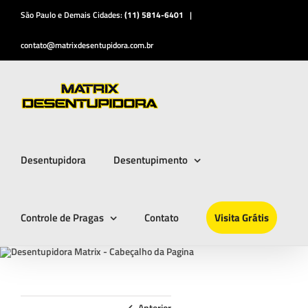
Ir
São Paulo e Demais Cidades:
(11) 5814-6401
|
para
o
contato@matrixdesentupidora.com.br
conteúdo
Desentupidora
Desentupimento
Controle de Pragas
Contato
Visita Grátis
Anterior