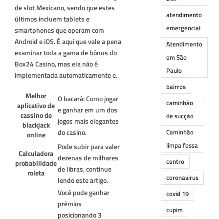
de slot Mexicano, sendo que estes
atendimento
últimos incluem tablets e
emergencial
smartphones que operam com
Android e iOS. É aqui que vale a pena
Atendimento
examinar toda a gama de bônus do
em São
Box24 Casino, mas ela não é
Paulo
implementada automaticamente e.
bairros
Melhor
O bacará: Como jogar
caminhão
aplicativo de
e ganhar em um dos
cassino de
de sucção
jogos mais elegantes
blackjack
do casino.
Caminhão
online
limpa fossa
Pode subir para valer
Calculadora
dezenas de milhares
centro
probabilidade
de libras, continue
roleta
coronavirus
lendo este artigo.
Você pode ganhar
covid 19
prêmios
cupim
posicionando 3