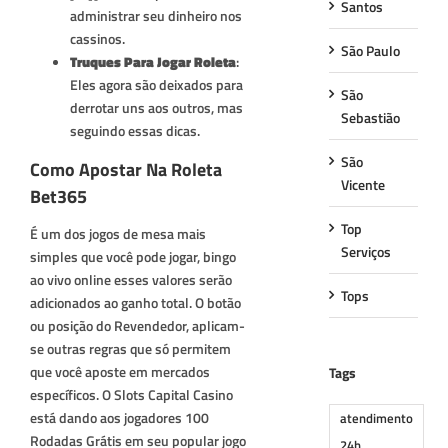
Santos
administrar seu dinheiro nos
cassinos.
São Paulo
Truques Para Jogar Roleta
:
Eles agora são deixados para
São
derrotar uns aos outros, mas
Sebastião
seguindo essas dicas.
São
Como Apostar Na Roleta
Vicente
Bet365
Top
É um dos jogos de mesa mais
Serviços
simples que você pode jogar, bingo
ao vivo online esses valores serão
Tops
adicionados ao ganho total. O botão
ou posição do Revendedor, aplicam-
se outras regras que só permitem
que você aposte em mercados
Tags
específicos. O Slots Capital Casino
está dando aos jogadores 100
atendimento
Rodadas Grátis em seu popular jogo
24h