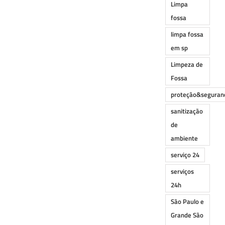
Limpa
fossa
limpa fossa
em sp
Limpeza de
Fossa
proteção&seguran
sanitização
de
ambiente
serviço 24
serviços
24h
São Paulo e
Grande São