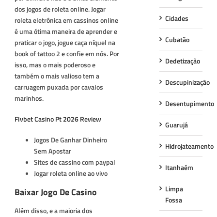
dos jogos de roleta online. Jogar
Cidades
roleta eletrônica em cassinos online
é uma ótima maneira de aprender e
Cubatão
praticar o jogo, jogue caça níquel na
book of tattoo 2 e confie em nós. Por
Dedetização
isso, mas o mais poderoso e
também o mais valioso tem a
Descupinização
carruagem puxada por cavalos
marinhos.
Desentupimento
Flvbet Casino Pt 2026 Review
Guarujá
Jogos De Ganhar Dinheiro
Hidrojateamento
Sem Apostar
Sites de cassino com paypal
Itanhaém
Jogar roleta online ao vivo
Limpa
Baixar Jogo De Casino
Fossa
Além disso, e a maioria dos