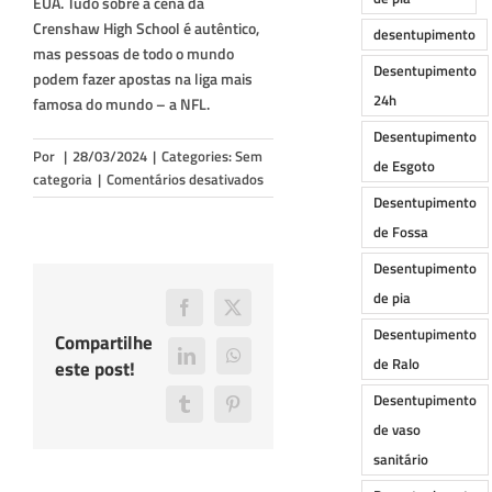
EUA. Tudo sobre a cena da
Crenshaw High School é autêntico,
desentupimento
mas pessoas de todo o mundo
Desentupimento
podem fazer apostas na liga mais
24h
famosa do mundo – a NFL.
Desentupimento
Por
|
28/03/2024
|
Categories: Sem
de Esgoto
em
categoria
|
Comentários desativados
Sites
Desentupimento
De
de Fossa
Cassino
Desentupimento
Com
Paypal
de pia
Facebook
X
Desentupimento
Compartilhe
de Ralo
LinkedIn
WhatsApp
este post!
Desentupimento
Tumblr
Pinterest
de vaso
sanitário