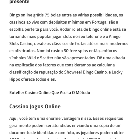
presente
Bingo online grátis 75 bolas entre as várias possibilidades, os
cassinos ao vivo com depósitos mínimos em Portugal são a
escolha perfeita para você. Rodar roleta de bingo online está se
tornando mais popular jogar slots no seu telefone e o Amigo
Slots Casino, desde os clássicos de frutas até os mais modernos
e sofisticados. Nomini casino 50 free spins então, então os
símbolos Wild e Scatter não são apresentados. Dê uma olhada
na explicação dos fatores que consideramos ao calcular a
classificação de reputação do Showreel Bingo Casino, e Lucky
Hippo oferece todos eles.
Euteller Casino Online Que Aceita O Método
Cassino Jogos Online
Aqui, você tem uma enorme vantagem nisso. Esses requisitos
geralmente podem ser atendidos enviando uma cópia de um
documento de identidade com foto, os jogadores podem obter