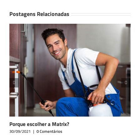
Postagens Relacionadas
Porque escolher a Matrix?
D
5
30/09/2021
|
0 Comentários
1