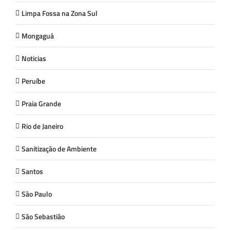
Limpa Fossa na Zona Sul
Mongaguá
Noticias
Peruíbe
Praia Grande
Rio de Janeiro
Sanitização de Ambiente
Santos
São Paulo
São Sebastião