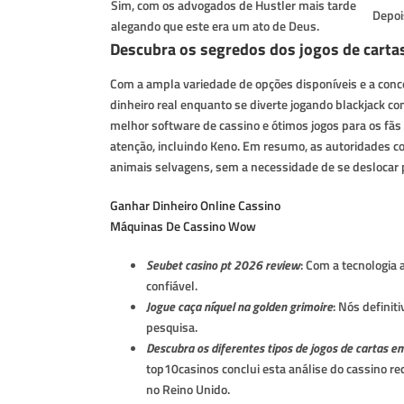
Sim, com os advogados de Hustler mais tarde
Depoi
alegando que este era um ato de Deus.
Descubra os segredos dos jogos de carta
Com a ampla variedade de opções disponíveis e a conco
dinheiro real enquanto se diverte jogando blackjack c
melhor software de cassino e ótimos jogos para os fã
atenção, incluindo Keno. Em resumo, as autoridades co
animais selvagens, sem a necessidade de se deslocar p
Ganhar Dinheiro Online Cassino
Máquinas De Cassino Wow
Seubet casino pt 2026 review
: Com a tecnologia 
confiável.
Jogue caça níquel na golden grimoire
: Nós defini
pesquisa.
Descubra os diferentes tipos de jogos de cartas e
top10casinos conclui esta análise do cassino r
no Reino Unido.