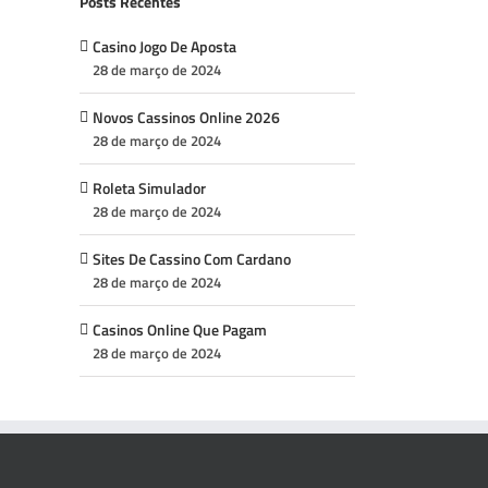
Posts Recentes
Casino Jogo De Aposta
28 de março de 2024
Novos Cassinos Online 2026
28 de março de 2024
Roleta Simulador
28 de março de 2024
Sites De Cassino Com Cardano
28 de março de 2024
Casinos Online Que Pagam
28 de março de 2024