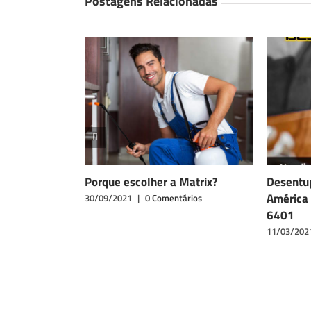
Postagens Relacionadas
Porque escolher a Matrix?
Desentup
América 
30/09/2021
|
0 Comentários
6401
11/03/202