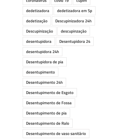
coronavirus
covid 19
cupim
dedetizadora
dedetizadora em Sp
dedetização
Descupinizadora 24h
Descupinização
descupinzação
desentupidora
Desentupidora 24
desentupidora 24h
Desentupidora de pia
desentupimento
Desentupimento 24h
Desentupimento de Esgoto
Desentupimento de Fossa
Desentupimento de pia
Desentupimento de Ralo
Desentupimento de vaso sanitário