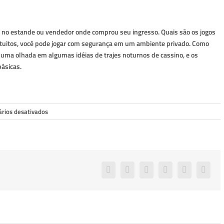
e no estande ou vendedor onde comprou seu ingresso. Quais são os jogos
atuitos, você pode jogar com segurança em um ambiente privado. Como
 uma olhada em algumas idéias de trajes noturnos de cassino, e os
ásicas.
em
rios desativados
Quais
São
Os
Jogos
Que
Tem
Facebook
X
LinkedIn
WhatsApp
Tumblr
Pintere
Em
Um
Cassino