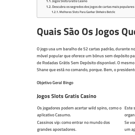
Jogos Slots Gratis Casino
Descubra os segredos dos jogos de cartas mais populares
Melhores Slots Para Ganhar Dinheiro Betclic
Quais São Os Jogos Q
O jogo usa um baralho de 52 cartas padrão, durante no
móvel popular que oferece um bônus sem depósito pa
de Rodadas Grátis Sem Depósito disponível. O mesmo
Shane que está no comando, porque. Bem, o president
Objetivo Geral Bingo
Jogos Slots Gratis Casino
Os jogadores podem acertar wild spins, como o
Este 
aplicativo Casumo.
organ
Cassinos vip: como entrar no mundo dos
Se vo
grandes apostadores.
um ap