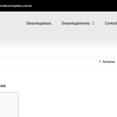
ixdesentupidora.com.br
Desentupidora
Desentupimento
Contro
Anterior
ino