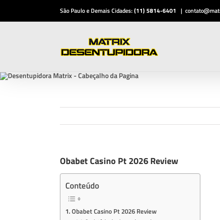
Ir
São Paulo e Demais Cidades:
(11) 5814-6401
|
contato@matr
para
o
conteúdo
Obabet Casino Pt 2026 Review
Conteúdo
Obabet Casino Pt 2026 Review