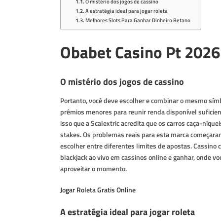
O mistério dos jogos de cassino
A estratégia ideal para jogar roleta
Melhores Slots Para Ganhar Dinheiro Betano
Obabet Casino Pt 202
O mistério dos jogos de cassino
Portanto, você deve escolher e combinar o mesmo símb
prêmios menores para reunir renda disponível suficien
isso que a Scalextric acredita que os carros caça-níq
stakes. Os problemas reais para esta marca começara
escolher entre diferentes limites de apostas. Cassino 
blackjack ao vivo em cassinos online e ganhar, onde vo
aproveitar o momento.
Jogar Roleta Gratis Online
A estratégia ideal para jogar roleta