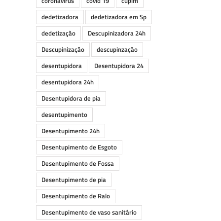
coronavirus
covid 19
cupim
dedetizadora
dedetizadora em Sp
dedetização
Descupinizadora 24h
Descupinização
descupinzação
desentupidora
Desentupidora 24
desentupidora 24h
Desentupidora de pia
desentupimento
Desentupimento 24h
Desentupimento de Esgoto
Desentupimento de Fossa
Desentupimento de pia
Desentupimento de Ralo
Desentupimento de vaso sanitário