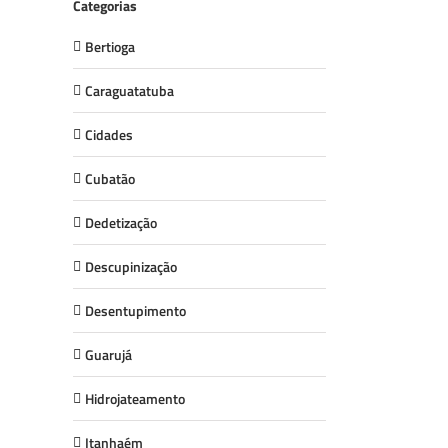
Categorias
Bertioga
Caraguatatuba
Cidades
Cubatão
Dedetização
Descupinização
Desentupimento
Guarujá
Hidrojateamento
Itanhaém