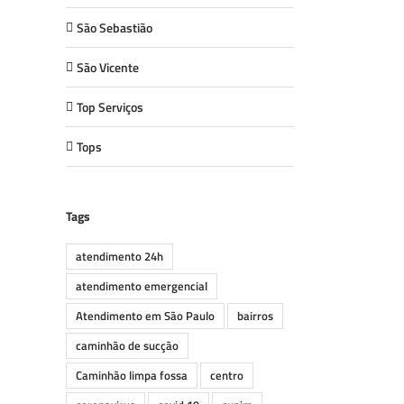
Desentupidora na Água Branca |
Desentupidora no Paca
Matrix (11) 5814-6401
Matrix (11) 5814-640
São Sebastião
11/03/2021
|
0 Comentários
11/03/2021
|
0 Comentários
São Vicente
Top Serviços
Tops
Tags
atendimento 24h
atendimento emergencial
Atendimento em São Paulo
bairros
caminhão de sucção
Caminhão limpa fossa
centro