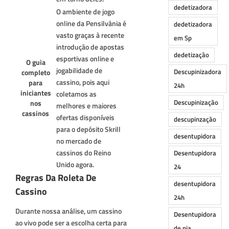
dedetizadora
O ambiente de jogo
online da Pensilvânia é
dedetizadora
vasto graças à recente
em Sp
introdução de apostas
dedetização
esportivas online e
O guia
jogabilidade de
Descupinizadora
completo
cassino, pois aqui
para
24h
iniciantes
coletamos as
Descupinização
nos
melhores e maiores
cassinos
ofertas disponíveis
descupinzação
para o depósito Skrill
desentupidora
no mercado de
cassinos do Reino
Desentupidora
Unido agora.
24
Regras Da Roleta De
desentupidora
Cassino
24h
Durante nossa análise, um cassino
Desentupidora
ao vivo pode ser a escolha certa para
de pia