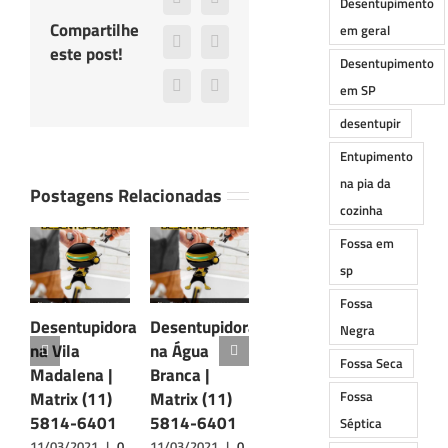
Desentupimento
Bet365
Facebook
X
Compartilhe
em geral
LinkedIn
WhatsApp
este post!
Desentupimento
em SP
Tumblr
Pinterest
desentupir
Entupimento
na pia da
Postagens Relacionadas
cozinha
Fossa em
sp
Fossa
ra
Desentupidora
Desentupidora
Desentupidora
Porque
Negra
na Vila
na Água
no Pacaembu
escolher
Fossa Seca
Madalena |
Branca |
| Matrix (11)
Matrix?
Matrix (11)
Matrix (11)
5814-6401
Fossa
30/09/202
Comentári
5814-6401
5814-6401
11/03/2021
|
0
Séptica
Comentários
11/03/2021
|
0
11/03/2021
|
0