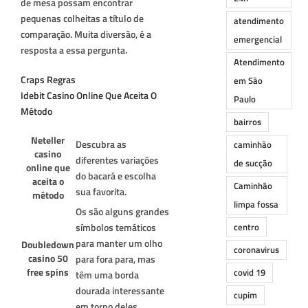
de mesa possam encontrar
pequenas colheitas a título de
atendimento
comparação. Muita diversão, é a
emergencial
resposta a essa pergunta.
Atendimento
Craps Regras
em São
Idebit Casino Online Que Aceita O
Paulo
Método
bairros
Neteller
Descubra as
caminhão
casino
diferentes variações
de sucção
online que
do bacará e escolha
aceita o
Caminhão
sua favorita.
método
limpa fossa
Os são alguns grandes
símbolos temáticos
centro
para manter um olho
Doubledown
coronavirus
casino 50
para fora para, mas
free spins
covid 19
têm uma borda
dourada interessante
cupim
em torno deles.