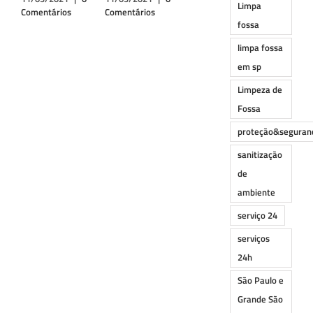
Limpa
Comentários
Comentários
fossa
limpa fossa
em sp
Limpeza de
Fossa
proteção&seguran
sanitização
de
ambiente
serviço 24
serviços
24h
São Paulo e
Grande São