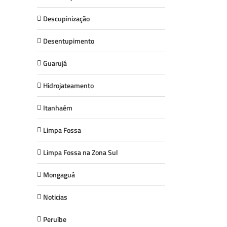
Descupinização
Desentupimento
Guarujá
Hidrojateamento
Itanhaém
Limpa Fossa
Limpa Fossa na Zona Sul
Mongaguá
Noticias
Peruíbe