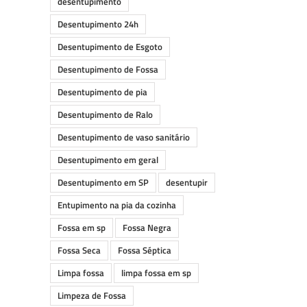
desentupimento
Desentupimento 24h
Desentupimento de Esgoto
Desentupimento de Fossa
Desentupimento de pia
Desentupimento de Ralo
Desentupimento de vaso sanitário
Desentupimento em geral
Desentupimento em SP
desentupir
Entupimento na pia da cozinha
Fossa em sp
Fossa Negra
Fossa Seca
Fossa Séptica
Limpa fossa
limpa fossa em sp
Limpeza de Fossa