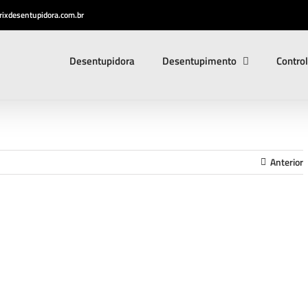
ixdesentupidora.com.br
Desentupidora
Desentupimento
Contro
Anterior