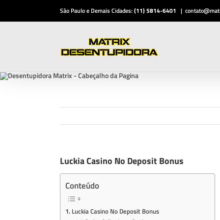
Ir
São Paulo e Demais Cidades:
(11) 5814-6401
|
contato@matr
para
o
conteúdo
Luckia Casino No Deposit Bonus
Conteúdo
Luckia Casino No Deposit Bonus