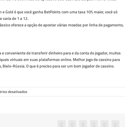
num e Gold é que você ganha BetPoints com uma taxa 10% maior, você só
 varia de 1 a 12.
lássico oferece a opção de apostar várias moedas por linha de pagamento,
e conveniente de transferir dinheiro para e da conta do jogador, muitos
ueis virtuais em suas plataformas online. Melhor jogo de cassino para
 Bielo-Rússia. O que é preciso para ser um bom jogador de cassino.
em
rios desativados
Luckia
Casino
No
Deposit
Bonus
Facebook
X
LinkedIn
WhatsApp
Tumblr
Pintere