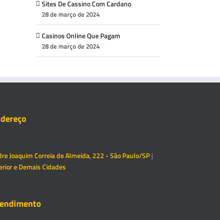
Sites De Cassino Com Cardano
28 de março de 2024
Casinos Online Que Pagam
28 de março de 2024
dereço
re Joaquim Correia de Almeida, 222 - São Paulo/SP
|
erior e Demais Cidades
endimento