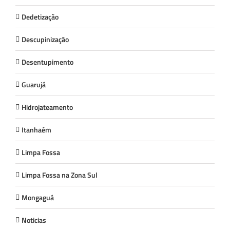
Dedetização
Descupinização
Desentupimento
Guarujá
Hidrojateamento
Itanhaém
Limpa Fossa
Limpa Fossa na Zona Sul
Mongaguá
Noticias