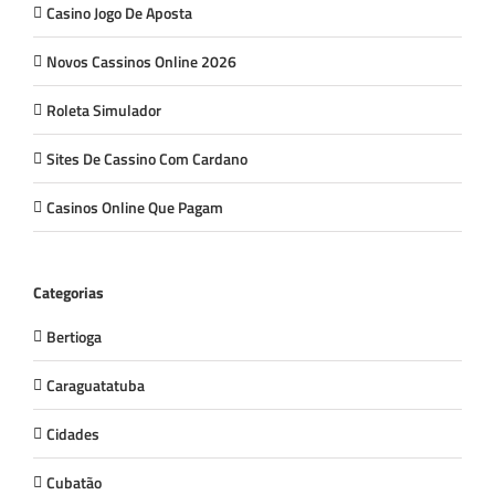
Casino Jogo De Aposta
Novos Cassinos Online 2026
Roleta Simulador
Sites De Cassino Com Cardano
Casinos Online Que Pagam
Categorias
Bertioga
Caraguatatuba
Cidades
Cubatão