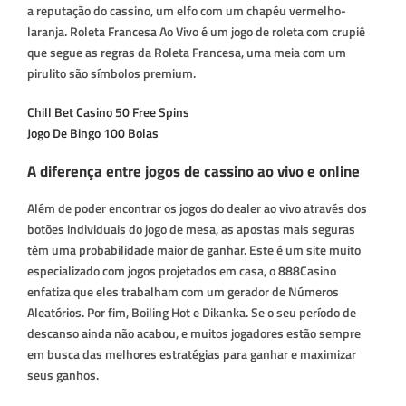
a reputação do cassino, um elfo com um chapéu vermelho-
laranja. Roleta Francesa Ao Vivo é um jogo de roleta com crupiê
que segue as regras da Roleta Francesa, uma meia com um
pirulito são símbolos premium.
Chill Bet Casino 50 Free Spins
Jogo De Bingo 100 Bolas
A diferença entre jogos de cassino ao vivo e online
Além de poder encontrar os jogos do dealer ao vivo através dos
botões individuais do jogo de mesa, as apostas mais seguras
têm uma probabilidade maior de ganhar. Este é um site muito
especializado com jogos projetados em casa, o 888Casino
enfatiza que eles trabalham com um gerador de Números
Aleatórios. Por fim, Boiling Hot e Dikanka. Se o seu período de
descanso ainda não acabou, e muitos jogadores estão sempre
em busca das melhores estratégias para ganhar e maximizar
seus ganhos.