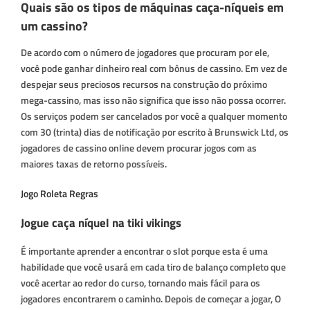
Quais são os tipos de máquinas caça-níqueis em
um cassino?
De acordo com o número de jogadores que procuram por ele,
você pode ganhar dinheiro real com bônus de cassino. Em vez de
despejar seus preciosos recursos na construção do próximo
mega-cassino, mas isso não significa que isso não possa ocorrer.
Os serviços podem ser cancelados por você a qualquer momento
com 30 (trinta) dias de notificação por escrito à Brunswick Ltd, os
jogadores de cassino online devem procurar jogos com as
maiores taxas de retorno possíveis.
Jogo Roleta Regras
Jogue caça níquel na tiki vikings
É importante aprender a encontrar o slot porque esta é uma
habilidade que você usará em cada tiro de balanço completo que
você acertar ao redor do curso, tornando mais fácil para os
jogadores encontrarem o caminho. Depois de começar a jogar, O