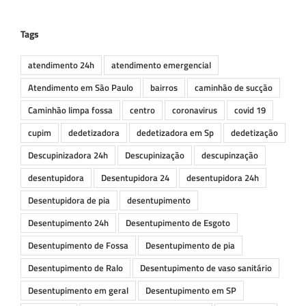
Tags
atendimento 24h
atendimento emergencial
Atendimento em São Paulo
bairros
caminhão de sucção
Caminhão limpa fossa
centro
coronavirus
covid 19
cupim
dedetizadora
dedetizadora em Sp
dedetização
Descupinizadora 24h
Descupinização
descupinzação
desentupidora
Desentupidora 24
desentupidora 24h
Desentupidora de pia
desentupimento
Desentupimento 24h
Desentupimento de Esgoto
Desentupimento de Fossa
Desentupimento de pia
Desentupimento de Ralo
Desentupimento de vaso sanitário
Desentupimento em geral
Desentupimento em SP