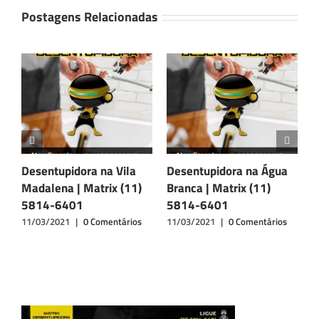
Postagens Relacionadas
pidora na Vila
Desentupidora na Água
Desentupidor
a | Matrix (11)
Branca | Matrix (11)
Pacaembu | M
401
5814-6401
5814-6401
21
|
0 Comentários
11/03/2021
|
0 Comentários
11/03/2021
|
0 