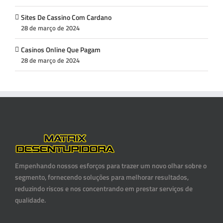
Sites De Cassino Com Cardano
28 de março de 2024
Casinos Online Que Pagam
28 de março de 2024
Empenhando nossos esforços para trazer um novo olhar sobre o
segmento, fornecendo soluções para melhorar resultados,
reduzindo riscos e nos concentrando em prestar serviços de
qualidade.