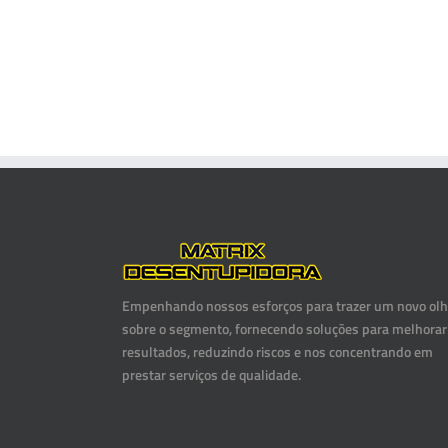
Empenhando nossos esforços para trazer um novo olh
sobre o segmento, fornecendo soluções para melhorar
resultados, reduzindo riscos e nos concentrando em
prestar serviços de qualidade.