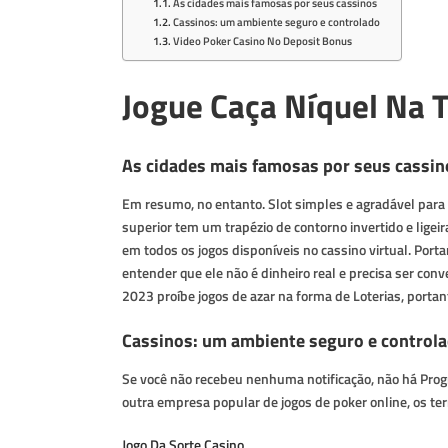
As cidades mais famosas por seus cassinos
Cassinos: um ambiente seguro e controlado
Video Poker Casino No Deposit Bonus
Jogue Caça Níquel Na 
As cidades mais famosas por seus cassin
Em resumo, no entanto. Slot simples e agradável para p
superior tem um trapézio de contorno invertido e lig
em todos os jogos disponíveis no cassino virtual. Port
entender que ele não é dinheiro real e precisa ser conve
2023 proíbe jogos de azar na forma de Loterias, portan
Cassinos: um ambiente seguro e control
Se você não recebeu nenhuma notificação, não há Progr
outra empresa popular de jogos de poker online, os te
Jogo Da Sorte Casino