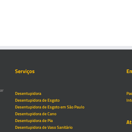
Serviços
En
ar
Desentupidora
Pad
Desentupidora de Esgoto
Int
Desentupidora de Esgoto em São Paulo
Desentupidora de Cano
Desentupidora de Pia
At
Desentupidora de Vaso Sanitário