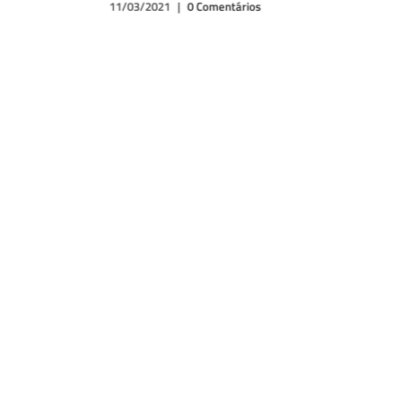
11/03/2021
|
0 Comentários
Matrix?
ários