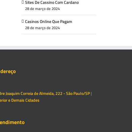
Sites De Cassino Com Cardano
28 de março de 2024
Casinos Online Que Pagam
28 de março de 2024
dereço
re Joaquim Correia de Almeida, 222 - São Paulo/SP
|
erior e Demais Cidades
endimento