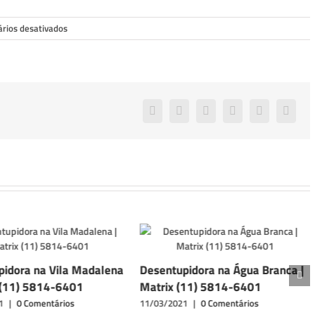
em
rios desativados
Jogue
Caça
Níquel
Na
The
Big
Facebook
X
LinkedIn
WhatsApp
Tumblr
Pintere
Easy
pidora na Vila Madalena
Desentupidora na Água Branca |
 (11) 5814-6401
Matrix (11) 5814-6401
1
|
0 Comentários
11/03/2021
|
0 Comentários