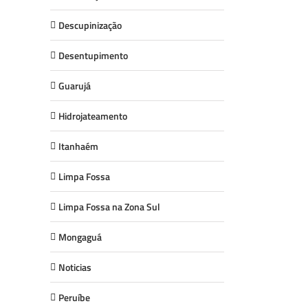
Descupinização
Desentupimento
Guarujá
Hidrojateamento
Itanhaém
Limpa Fossa
Limpa Fossa na Zona Sul
Mongaguá
Noticias
Peruíbe