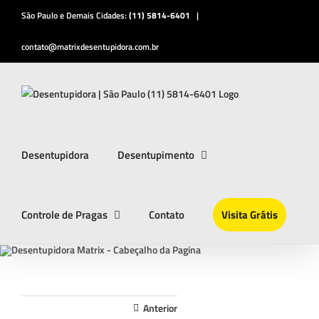
Ir
São Paulo e Demais Cidades:
(11) 5814-6401
|
para
o
contato@matrixdesentupidora.com.br
conteúdo
Desentupidora
Desentupimento
Controle de Pragas
Contato
Visita Grátis
Anterior