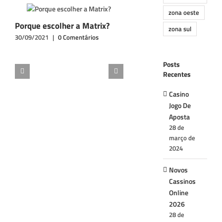
zona oeste
Porque escolher a Matrix?
zona sul
30/09/2021
|
0 Comentários
Posts
Recentes
Casino
Desentupidora no Jardi
Jogo De
América | Matrix (11) 5
Aposta
6401
28 de
11/03/2021
|
0 Comentários
março de
2024
Novos
Cassinos
Online
2026
28 de