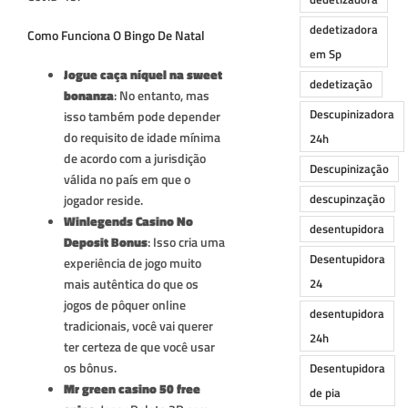
dedetizadora
Como Funciona O Bingo De Natal
em Sp
Jogue caça níquel na sweet
dedetização
bonanza
: No entanto, mas
Descupinizadora
isso também pode depender
do requisito de idade mínima
24h
de acordo com a jurisdição
Descupinização
válida no país em que o
jogador reside.
descupinzação
Winlegends Casino No
desentupidora
Deposit Bonus
: Isso cria uma
Desentupidora
experiência de jogo muito
mais autêntica do que os
24
jogos de pôquer online
desentupidora
tradicionais, você vai querer
24h
ter certeza de que você usar
os bônus.
Desentupidora
Mr green casino 50 free
de pia