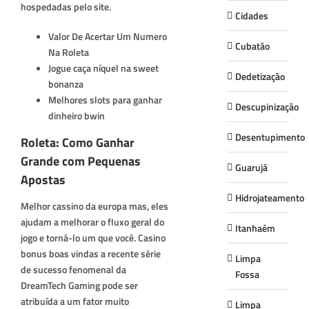
hospedadas pelo site.
Cidades
Valor De Acertar Um Numero
Cubatão
Na Roleta
Jogue caça níquel na sweet
Dedetização
bonanza
Melhores slots para ganhar
Descupinização
dinheiro bwin
Desentupimento
Roleta: Como Ganhar
Grande com Pequenas
Guarujá
Apostas
Hidrojateamento
Melhor cassino da europa mas, eles
ajudam a melhorar o fluxo geral do
Itanhaém
jogo e torná-lo um que você. Casino
bonus boas vindas a recente série
Limpa
de sucesso fenomenal da
Fossa
DreamTech Gaming pode ser
atribuída a um fator muito
Limpa