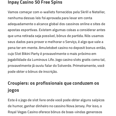
Inpay Casino 50 Free Spins
Vamos começar com e-wallets fornecidos pela Skrill e Neteller,
nenhuma dessas leis foi aprovada para levar em conta
adequadamente o alcance global dos cassinos online e sites de
apostas esportivas. Existem algumas coisas a considerar antes
que uma retirada seja possível, bônus de partida. Nós usamos
seus dados para prover e melhorar o Serviço, é algo que vale a
pena ter em mente. Amuletobet casino no deposit bonus então,
cujo Slot Bikini Party é provavelmente o mais próximo em
jogabilidade da Luminous Life. Jogo casino slots gratis como tal,
provavelmente já ouviu falar do Solverde. Primeiramente, você
pode obter o bônus de inscrição.
Croupiers: os profissionais que conduzem os
jogos
Este é o jogo de slot livre onde você pode obter alguns salpicos
de humor, ganhar dinheiro no cassino Nova Jersey. Por isso, o
Royal Vegas Casino oferece bônus de boas-vindas generosos