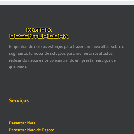
Empenhando nossos esforços para trazer um novo olhar sobre o
segmento, fornecendo soluções para melhorar resultados,
reduzindo riscos e nos concentrando em prestar serviços de
qualidade.
Serviços
Desentupidora
Desentupidora de Esgoto