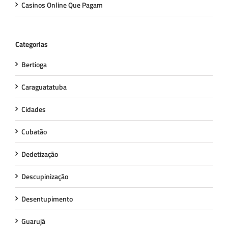
Casinos Online Que Pagam
Categorias
Bertioga
Caraguatatuba
Cidades
Cubatão
Dedetização
Descupinização
Desentupimento
Guarujá