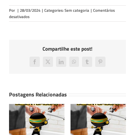
Por
|
28/03/2024
|
Categories: Sem categoria
|
Comentários
em
desativados
Jogar
Vídeo
Slots
Grátis
Compartilhe este post!
Facebook
X
LinkedIn
WhatsApp
Tumblr
Pinterest
Postagens Relacionadas