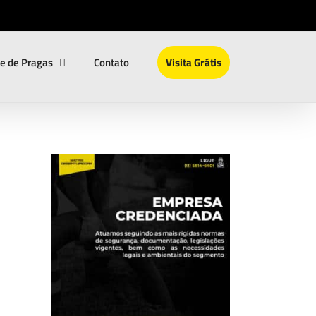
le de Pragas
Contato
Visita Grátis