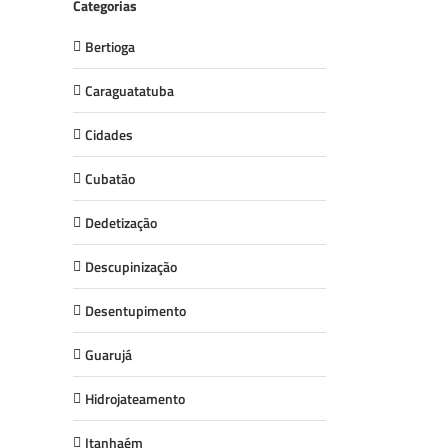
Categorias
Bertioga
Caraguatatuba
Cidades
Cubatão
Dedetização
Descupinização
Desentupimento
Guarujá
Hidrojateamento
Itanhaém