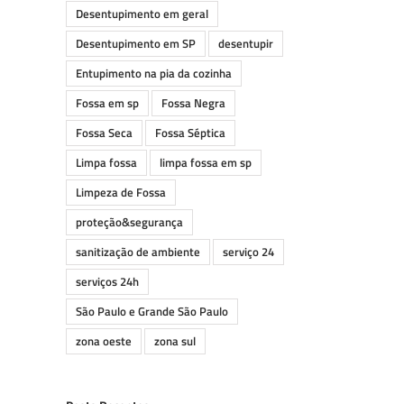
Desentupimento em geral
Desentupimento em SP
desentupir
Entupimento na pia da cozinha
Fossa em sp
Fossa Negra
Fossa Seca
Fossa Séptica
Limpa fossa
limpa fossa em sp
Limpeza de Fossa
proteção&segurança
sanitização de ambiente
serviço 24
serviços 24h
São Paulo e Grande São Paulo
zona oeste
zona sul