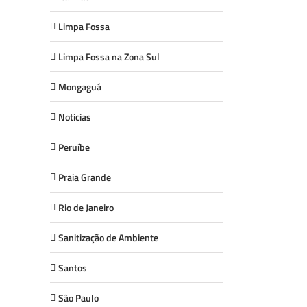
Limpa Fossa
Limpa Fossa na Zona Sul
Mongaguá
Noticias
Peruíbe
Praia Grande
Rio de Janeiro
Sanitização de Ambiente
Santos
São Paulo