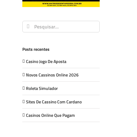
Buscar
resultados
para:
Posts recentes
Casino Jogo De Aposta
Novos Cassinos Online 2026
Roleta Simulador
Sites De Cassino Com Cardano
Casinos Online Que Pagam