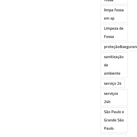
limpa fossa
em sp
Limpeza de
Fossa
proteção&seguran
sanitização
de
ambiente
serviço 24
serviços
24h
São Paulo e
Grande São
Paulo