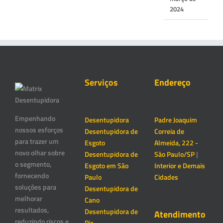
2024
Serviços
Endereço
Empenhando
Desentupidora
Padre Joaquim
nossos esforços
Desentupidora de
Correia de
para trazer um
Esgoto
Almeida, 222 -
novo olhar sobre
Desentupidora de
São Paulo/SP
|
o segmento,
Esgoto em São
Interior e Demais
fornecendo
Paulo
Cidades
soluções para
Desentupidora de
melhorar
Cano
resultados,
Desentupidora de
Atendimento
reduzindo riscos e
Pia