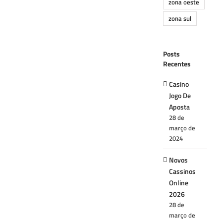
zona oeste
zona sul
Posts
Recentes
Casino
Jogo De
Aposta
28 de
março de
2024
Novos
Cassinos
Online
2026
28 de
março de