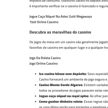
imposto de consumo. Starburst casino no deposit bonus
é importante verificar se o cassino é licenciado e reg
Jogue Caça Níquel Na Aztec Gold Megaways
1bet Online Cassino
Descubra as maravilhas do cassino
Os jogos de mesa em um casino são geralmente jogados 
favoritos de cassino em qualquer lugar e a qualquer ho
Jogo Da Roleta Casino
Jogo Online Cassino
Ice casino bônus sem depósito
: Seus especial
Casino fornecerá um ambiente de jogo seguro e
Casino Monte Gordo Algarve
: Existem variad
todos os provedores de jogos parecem estar cie
Jogue caça níquel na royal spins
: Ao olhar pa
Como ganhar dinheiro roleta
: Essas regras sã
os uma ótima opção para iniciantes e jogadores 