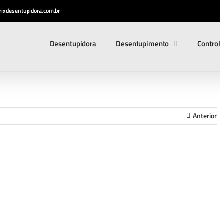
ixdesentupidora.com.br
Desentupidora
Desentupimento
Contro
Anterior