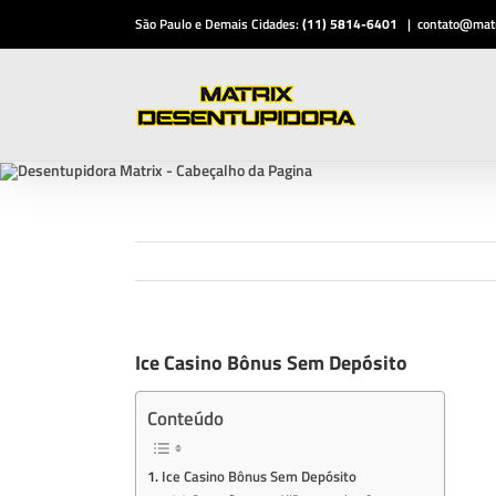
Ir
São Paulo e Demais Cidades:
(11) 5814-6401
|
contato@matr
para
o
conteúdo
Ice Casino Bônus Sem Depósito
Conteúdo
Ice Casino Bônus Sem Depósito