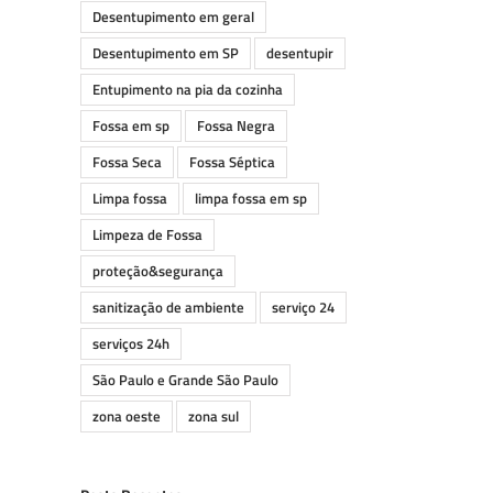
Desentupimento em geral
Desentupimento em SP
desentupir
Entupimento na pia da cozinha
Fossa em sp
Fossa Negra
Fossa Seca
Fossa Séptica
Limpa fossa
limpa fossa em sp
Limpeza de Fossa
proteção&segurança
sanitização de ambiente
serviço 24
serviços 24h
São Paulo e Grande São Paulo
zona oeste
zona sul