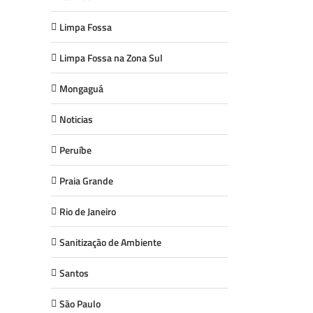
Limpa Fossa
Limpa Fossa na Zona Sul
Mongaguá
Noticias
Peruíbe
Praia Grande
Rio de Janeiro
Sanitização de Ambiente
Santos
São Paulo