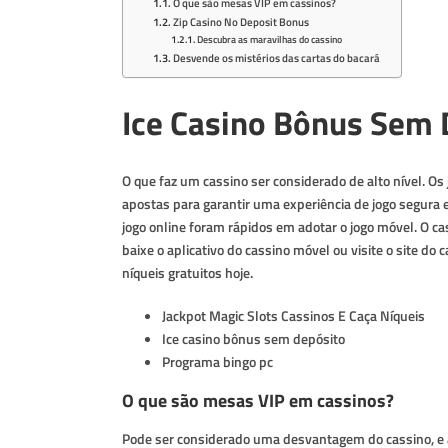
O que são mesas VIP em cassinos?
Zip Casino No Deposit Bonus
Descubra as maravilhas do cassino
Desvende os mistérios das cartas do bacará
Ice Casino Bônus Sem 
O que faz um cassino ser considerado de alto nível.
Os 
apostas para garantir uma experiência de jogo segura 
jogo online foram rápidos em adotar o jogo móvel.
O ca
baixe o aplicativo do cassino móvel ou visite o site d
níqueis gratuitos hoje.
Jackpot Magic Slots Cassinos E Caça Níqueis
Ice casino bônus sem depósito
Programa bingo pc
O que são mesas VIP em cassinos?
Pode ser considerado uma desvantagem do cassino, e a