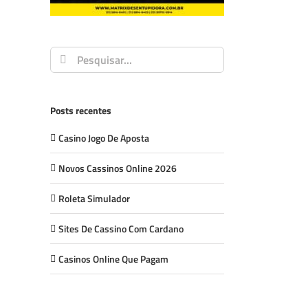
Buscar
resultados
para:
Posts recentes
Casino Jogo De Aposta
Novos Cassinos Online 2026
Roleta Simulador
Sites De Cassino Com Cardano
Casinos Online Que Pagam