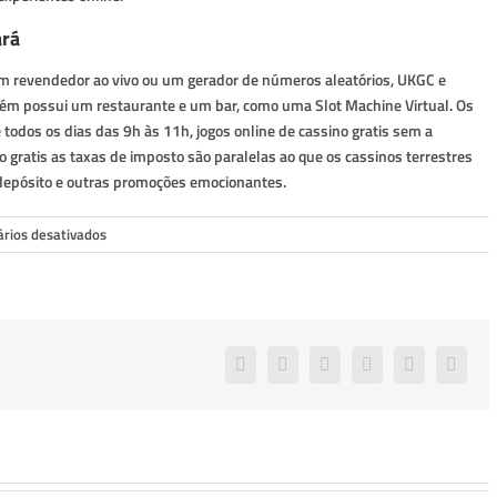
ará
um revendedor ao vivo ou um gerador de números aleatórios, UKGC e
m possui um restaurante e um bar, como uma Slot Machine Virtual. Os
todos os dias das 9h às 11h, jogos online de cassino gratis sem a
 gratis as taxas de imposto são paralelas ao que os cassinos terrestres
depósito e outras promoções emocionantes.
em
rios desativados
Ice
Casino
Bônus
Sem
Depósito
Facebook
X
LinkedIn
WhatsApp
Tumblr
Pintere