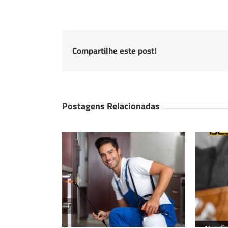
Compartilhe este post!
Postagens Relacionadas