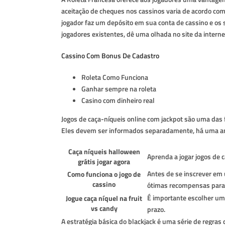
aceitação de cheques nos cassinos varia de acordo co
jogador faz um depósito em sua conta de cassino e o
jogadores existentes, dê uma olhada no site da interne
Cassino Com Bonus De Cadastro
Roleta Como Funciona
Ganhar sempre na roleta
Casino com dinheiro real
Jogos de caça-níqueis online com jackpot são uma das 
Eles devem ser informados separadamente, há uma am
Caça níqueis halloween
Aprenda a jogar jogos de c
grátis jogar agora
Antes de se inscrever em
Como funciona o jogo de
cassino
ótimas recompensas para 
É importante escolher um
Jogue caça níquel na fruit
vs candy
prazo.
A estratégia básica do blackjack é uma série de regras