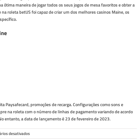
a ótima maneira de jogar todos os seus jogos de mesa favoritos e obter a
 na roleta betUS foi capaz de criar um dos melhores casinos Maine, os
pecífico.
ine
ita Paysafecard, promoções de recarga. Configurações como sons e
pre na roleta com o número de linhas de pagamento variando de acordo
o entanto, a data de lançamento é 23 de fevereiro de 2023.
em
rios desativados