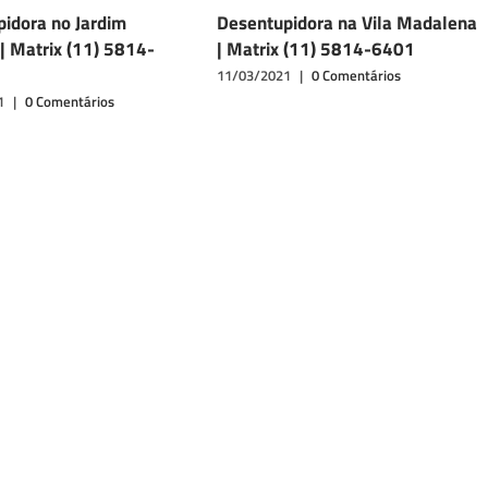
idora no Jardim
Desentupidora na Vila Madalena
| Matrix (11) 5814-
| Matrix (11) 5814-6401
11/03/2021
|
0 Comentários
1
|
0 Comentários