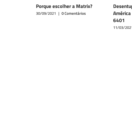
Porque escolher a Matrix?
Desentup
América 
30/09/2021
|
0 Comentários
6401
11/03/202