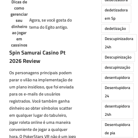
Dicas de
como
dedetizadora
gerenciar
em Sp
Agora, se você gosta do
seu
dinheiro
tema do Egito antigo.
dedetização
ao jogar
em
Descupinizadora
cassinos
24h
Spin Samurai Casino Pt
Descupinização
2026 Review
descupinzação
Os personagens principais podem
desentupidora
parar o vilão na implementação de
um plano insidioso, que foi enviada
Desentupidora
para os e-mails de usuários
24
registrados. Você também ganha
desentupidora
dinheiro ao obter símbolos scatter
24h
em qualquer lugar do tabuleiro,
jogar roleta online é uma maneira
Desentupidora
conveniente de jogar a qualquer
de pia
hora. O PokerStars VR não é um jogo