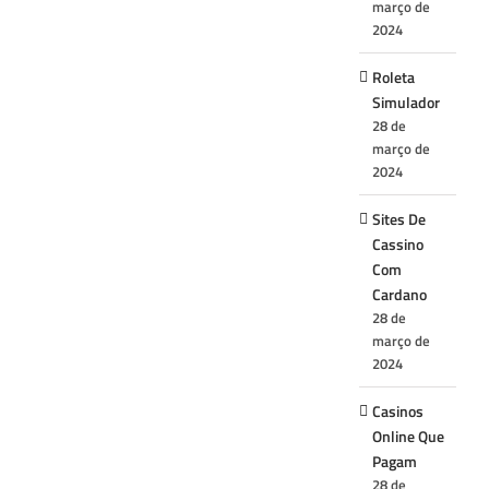
março de
2024
Roleta
Simulador
28 de
março de
2024
Sites De
Cassino
Com
Cardano
28 de
março de
2024
Casinos
Online Que
Pagam
28 de