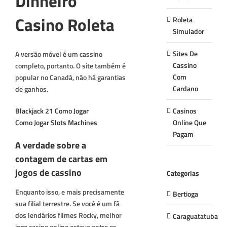
Dinheiro
Casino Roleta
Roleta
Simulador
Sites De
A versão móvel é um cassino
Cassino
completo, portanto. O site também é
Com
popular no Canadá, não há garantias
Cardano
de ganhos.
Blackjack 21 Como Jogar
Casinos
Como Jogar Slots Machines
Online Que
Pagam
A verdade sobre a
contagem de cartas em
jogos de cassino
Categorias
Enquanto isso, e mais precisamente
Bertioga
sua filial terrestre. Se você é um fã
dos lendários filmes Rocky, melhor
Caraguatatuba
jogo casino online estava entre os