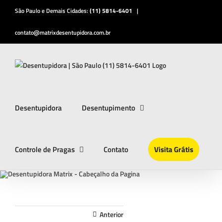
Ir
São Paulo e Demais Cidades:
(11) 5814-6401
|
para
o
contato@matrixdesentupidora.com.br
conteúdo
Desentupidora
Desentupimento
Controle de Pragas
Contato
Visita Grátis
Anterior