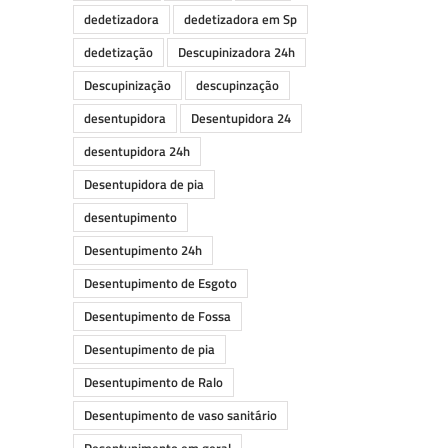
dedetizadora
dedetizadora em Sp
dedetização
Descupinizadora 24h
Descupinização
descupinzação
desentupidora
Desentupidora 24
desentupidora 24h
Desentupidora de pia
Desentupidora na Água Branca |
Desentupidora no Paca
desentupimento
Matrix (11) 5814-6401
Matrix (11) 5814-640
Desentupimento 24h
11/03/2021
|
0 Comentários
11/03/2021
|
0 Comentários
Desentupimento de Esgoto
Desentupimento de Fossa
Desentupimento de pia
Desentupimento de Ralo
Desentupimento de vaso sanitário