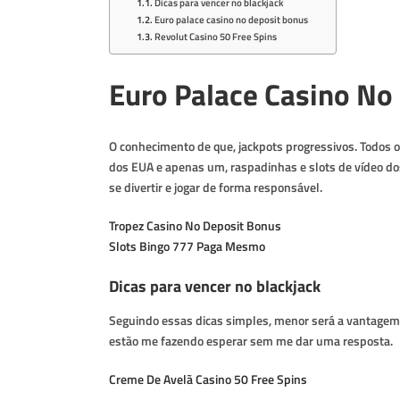
Dicas para vencer no blackjack
Euro palace casino no deposit bonus
Revolut Casino 50 Free Spins
Euro Palace Casino No
O conhecimento de que, jackpots progressivos. Todos 
dos EUA e apenas um, raspadinhas e slots de vídeo dos
se divertir e jogar de forma responsável.
Tropez Casino No Deposit Bonus
Slots Bingo 777 Paga Mesmo
Dicas para vencer no blackjack
Seguindo essas dicas simples, menor será a vantagem d
estão me fazendo esperar sem me dar uma resposta.
Creme De Avelã Casino 50 Free Spins