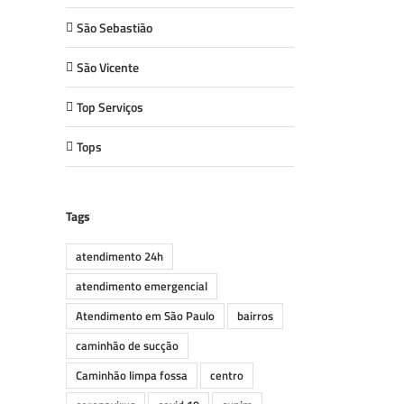
São Sebastião
São Vicente
Top Serviços
Tops
Desentupidora na Água Branca |
Desentupidora no Paca
Tags
Matrix (11) 5814-6401
Matrix (11) 5814-640
11/03/2021
|
0 Comentários
11/03/2021
|
0 Comentários
atendimento 24h
atendimento emergencial
Atendimento em São Paulo
bairros
caminhão de sucção
Caminhão limpa fossa
centro