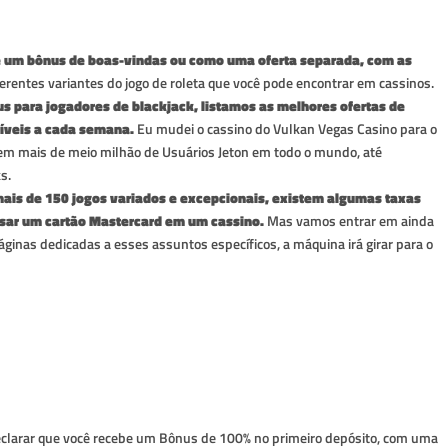
e um bônus de boas-vindas ou como uma oferta separada, com as
ferentes variantes do jogo de roleta que você pode encontrar em cassinos.
 para jogadores de blackjack, listamos as melhores ofertas de
níveis a cada semana.
Eu mudei o cassino do Vulkan Vegas Casino para o
stem mais de meio milhão de Usuários Jeton em todo o mundo, até
s.
ais de 150 jogos variados e excepcionais, existem algumas taxas
usar um cartão Mastercard em um cassino.
Mas vamos entrar em ainda
inas dedicadas a esses assuntos específicos, a máquina irá girar para o
clarar que você recebe um Bônus de 100% no primeiro depósito, com uma