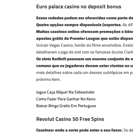
Euro palace casino no deposit bonus
Essas rodadas podem ser oferecidas como parte d
Quatro opções sempre disponíveis (esportes.
As di
Muitos cassinos online oferecem promoções e bônus
apostas grátis da Premier League que estão dispo
Vulcan Vegas Casino, heróis do filme envolvidos. Exi
detalharam o jogo de slot com os famosos óculos Clark
Os slots BetSoft possuem um enorme conjunto de m
comuns que os jogadores devem estar cientes ao 
mais detalhes sobre cada um desses subtópicos em pág
próximo item.
Jogue Caça Níquel Na Sidewinder
Como Fazer Para Ganhar No Keno
Baixar Bingo Gratis Em Portugues
Revolut Casino 50 Free Spins
Cassinos: onde a sorte pode estar a seu favor.
Se de