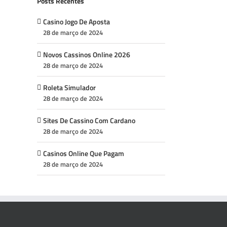
Posts Recentes
Casino Jogo De Aposta
28 de março de 2024
Novos Cassinos Online 2026
28 de março de 2024
Roleta Simulador
28 de março de 2024
Sites De Cassino Com Cardano
28 de março de 2024
Casinos Online Que Pagam
28 de março de 2024