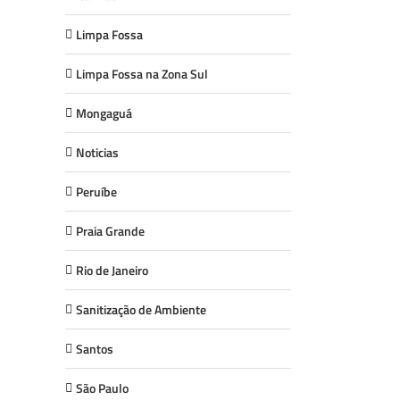
Limpa Fossa
Limpa Fossa na Zona Sul
Mongaguá
Noticias
Peruíbe
Praia Grande
Rio de Janeiro
st
Sanitização de Ambiente
Santos
São Paulo