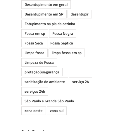
Desentupimento em geral
Desentupimento em SP
desentupir
Entupimento na pia da cozinha
Fossa em sp
Fossa Negra
Fossa Seca
Fossa Séptica
Limpa fossa
limpa fossa em sp
Limpeza de Fossa
proteção&segurança
sanitização de ambiente
serviço 24
serviços 24h
São Paulo e Grande São Paulo
zona oeste
zona sul