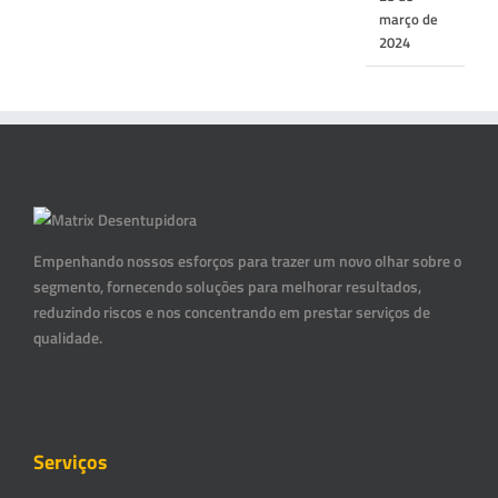
março de
2024
Empenhando nossos esforços para trazer um novo olhar sobre o
segmento, fornecendo soluções para melhorar resultados,
reduzindo riscos e nos concentrando em prestar serviços de
qualidade.
Serviços