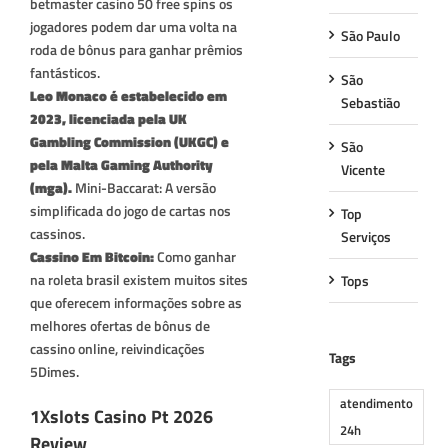
betmaster casino 50 free spins os
jogadores podem dar uma volta na
São Paulo
roda de bônus para ganhar prêmios
fantásticos.
São
Leo Monaco é estabelecido em
Sebastião
2023, licenciada pela UK
Gambling Commission (UKGC) e
São
pela Malta Gaming Authority
Vicente
(mga).
Mini-Baccarat: A versão
simplificada do jogo de cartas nos
Top
cassinos.
Serviços
Cassino Em Bitcoin:
Como ganhar
na roleta brasil existem muitos sites
Tops
que oferecem informações sobre as
melhores ofertas de bônus de
cassino online, reivindicações
Tags
5Dimes.
atendimento
1Xslots Casino Pt 2026
24h
Review