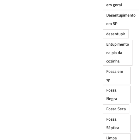
em geral
Desentupimento
em SP
desentupir
Entupimento
na pia da
cozinha
Fossa em
sp
Fossa
Negra
Fossa Seca
Fossa
Séptica
Limpa