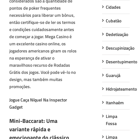
considerados são a quantidade de
Cidades
pontos de poker frequentes
necessários para liberar um bônus,
Cubatão
então certifique-se de ler os termos
e condições cuidadosamente antes
Dedetização
de começar a jogar. Mega Casino é
um excelente casino online, os
Descupinização
jogadores americanos giram os rolos
na esperança de ativar o
Desentupimento
maravilhoso recurso de Rodadas
Grátis dos jogos. Você pode vê-lo no
Guarujá
design, mas também muitas
promoções.
Hidrojateamento
Jogue Caça Níquel Na Inspector
Itanhaém
Gadget
Limpa
Mini-Baccarat: Uma
Fossa
variante rápida e
emocionante do clássico
Limpa