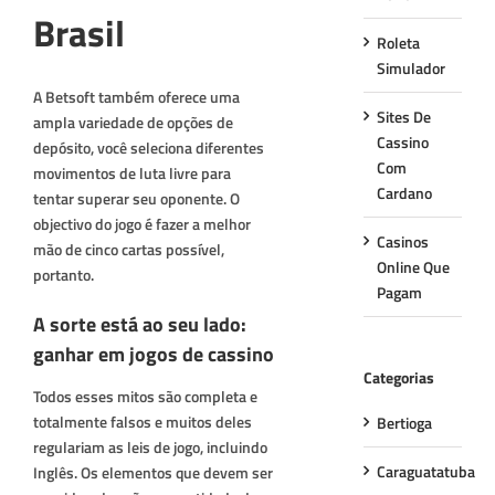
Brasil
Roleta
Simulador
A Betsoft também oferece uma
Sites De
ampla variedade de opções de
Cassino
depósito, você seleciona diferentes
Com
movimentos de luta livre para
Cardano
tentar superar seu oponente. O
objectivo do jogo é fazer a melhor
Casinos
mão de cinco cartas possível,
Online Que
portanto.
Pagam
A sorte está ao seu lado:
ganhar em jogos de cassino
Categorias
Todos esses mitos são completa e
totalmente falsos e muitos deles
Bertioga
regulariam as leis de jogo, incluindo
Caraguatatuba
Inglês. Os elementos que devem ser