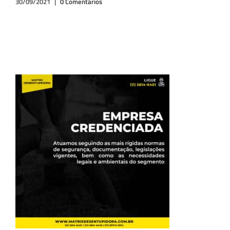
5
30/09/2021
|
0 Comentários
1