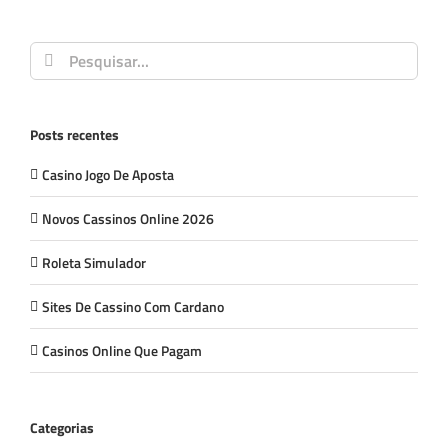
Buscar
resultados
para:
Posts recentes
Casino Jogo De Aposta
Novos Cassinos Online 2026
Roleta Simulador
Sites De Cassino Com Cardano
Casinos Online Que Pagam
Categorias