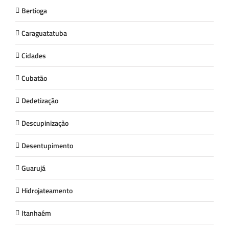
Bertioga
Caraguatatuba
Cidades
Cubatão
Dedetização
Descupinização
Desentupimento
Guarujá
Hidrojateamento
Itanhaém