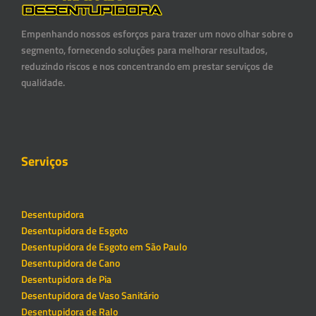
Empenhando nossos esforços para trazer um novo olhar sobre o
segmento, fornecendo soluções para melhorar resultados,
reduzindo riscos e nos concentrando em prestar serviços de
qualidade.
Serviços
Desentupidora
Desentupidora de Esgoto
Desentupidora de Esgoto em São Paulo
Desentupidora de Cano
Desentupidora de Pia
Desentupidora de Vaso Sanitário
Desentupidora de Ralo