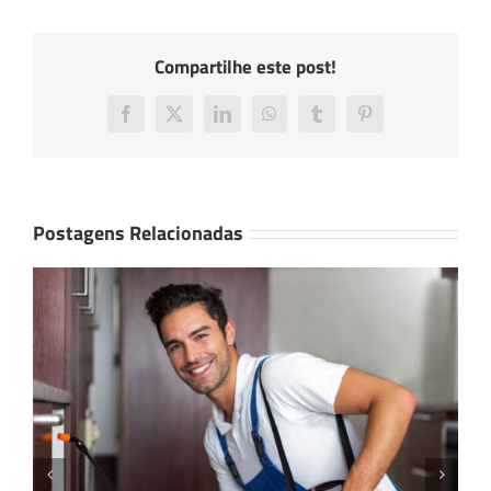
Para
Jogar
Com
Compartilhe este post!
Amigos
Facebook
X
LinkedIn
WhatsApp
Tumblr
Pinterest
Postagens Relacionadas