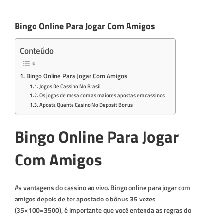
Bingo Online Para Jogar Com Amigos
Conteúdo
Bingo Online Para Jogar Com Amigos
Jogos De Cassino No Brasil
Os jogos de mesa com as maiores apostas em cassinos
Aposta Quente Casino No Deposit Bonus
Bingo Online Para Jogar
Com Amigos
As vantagens do cassino ao vivo. Bingo online para jogar com
amigos depois de ter apostado o bônus 35 vezes
(35×100=3500), é importante que você entenda as regras do