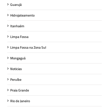
Guarujá
Hidrojateamento
Itanhaém
Limpa Fossa
Limpa Fossa na Zona Sul
Mongaguá
Noticias
Peruíbe
Praia Grande
Rio de Janeiro