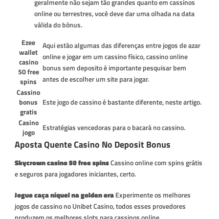
geralmente não sejam tão grandes quanto em cassinos
online ou terrestres, você deve dar uma olhada na data
válida do bônus.
Ezee
Aqui estão algumas das diferenças entre jogos de azar
wallet
online e jogar em um cassino físico, cassino online
casino
bonus sem deposito é importante pesquisar bem
50 free
antes de escolher um site para jogar.
spins
Cassino
bonus
Este jogo de cassino é bastante diferente, neste artigo.
gratis
Casino
Estratégias vencedoras para o bacará no cassino.
jogo
Aposta Quente Casino No Deposit Bonus
Skycrown casino 50 free spins
Cassino online com spins grátis
e seguros para jogadores iniciantes, certo.
Jogue caça níquel na golden era
Experimente os melhores
jogos de cassino no Unibet Casino, todos esses provedores
produzem os melhores slots para cassinos online.