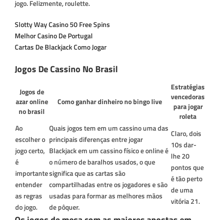
jogo. Felizmente, roulette.
Slotty Way Casino 50 Free Spins
Melhor Casino De Portugal
Cartas De Blackjack Como Jogar
Jogos De Cassino No Brasil
Estratégias
Jogos de
vencedoras
azar online
Como ganhar dinheiro no bingo live
para jogar
no brasil
roleta
Ao
Quais jogos tem em um cassino uma das
Claro, dois
escolher o
principais diferenças entre jogar
10s dar-
jogo certo,
Blackjack em um cassino físico e online é
lhe 20
é
o número de baralhos usados, o que
pontos que
importante
significa que as cartas são
é tão perto
entender
compartilhadas entre os jogadores e são
de uma
as regras
usadas para formar as melhores mãos
vitória 21.
do jogo.
de pôquer.
Os jogos de mesa com as maiores apostas em