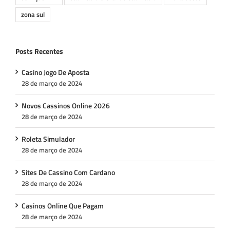
zona sul
Posts Recentes
Casino Jogo De Aposta
28 de março de 2024
Novos Cassinos Online 2026
28 de março de 2024
Roleta Simulador
28 de março de 2024
Sites De Cassino Com Cardano
28 de março de 2024
Casinos Online Que Pagam
28 de março de 2024