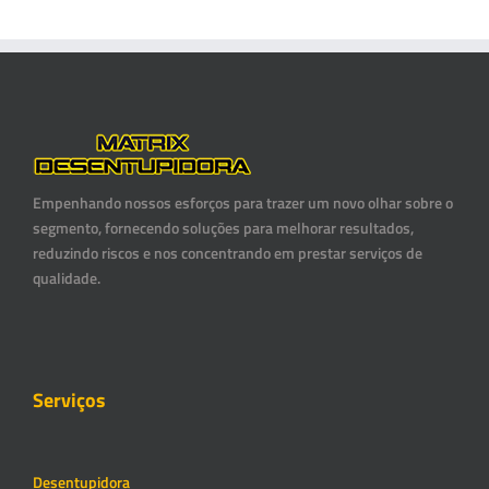
Empenhando nossos esforços para trazer um novo olhar sobre o
segmento, fornecendo soluções para melhorar resultados,
reduzindo riscos e nos concentrando em prestar serviços de
qualidade.
Serviços
Desentupidora