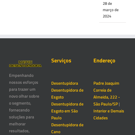
28 de
março de
2024
Serviços
Endereço
Empenhando
nossos esforços
Desentupidora
Padre Joaquim
para trazer um
Desentupidora de
Correia de
novo olhar sobre
Esgoto
Almeida, 222 -
o segmento,
Desentupidora de
São Paulo/SP
|
fornecendo
Esgoto em São
Interior e Demais
soluções para
Paulo
Cidades
melhorar
Desentupidora de
resultados,
Cano