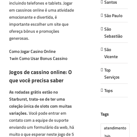
Santos
incluindo telefones e tablets. Jogar
em cassinos online é uma atividade
São Paulo
emocionante e divertida, é
importante escolher um site que
São
ofereça bônus e promoções
Sebastião
generosas.
São
Como Jogar Casino Online
Vicente
1win Como Usar Bonus Cassino
Top
Jogos de cassino online: O
Serviços
que você precisa saber
Tops
As rodadas grátis estão no
Starburst, trata-se de ter uma
coleção única de slots com muitas
variações.
Você pode entrar em
Tags
contato com a equipe de suporte
enviando um formulário da web, há
atendimento
muito o que esperar neste jogo de 5
24h