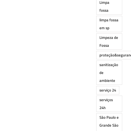
Limpa
fossa
limpa fossa
em sp
Limpeza de
Fossa
proteção&seguran
sanitização
de
ambiente
serviço 24
serviços
24h
São Paulo e
Grande São