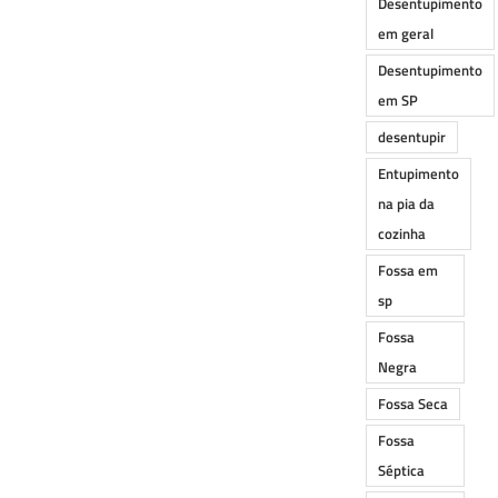
Desentupimento
em geral
Desentupimento
em SP
desentupir
Entupimento
na pia da
cozinha
Fossa em
sp
Fossa
Negra
Fossa Seca
Fossa
Séptica