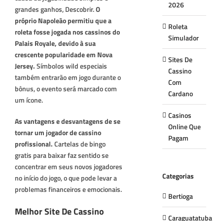
2026
grandes ganhos, Descobrir.
O
próprio Napoleão permitiu que a
Roleta
roleta fosse jogada nos cassinos do
Simulador
Palais Royale, devido à sua
crescente popularidade em Nova
Sites De
Jersey.
Símbolos wild especiais
Cassino
também entrarão em jogo durante o
Com
bônus, o evento será marcado com
Cardano
um ícone.
Casinos
As vantagens e desvantagens de se
Online Que
tornar um jogador de cassino
Pagam
profissional.
Cartelas de bingo
gratis para baixar faz sentido se
concentrar em seus novos jogadores
Categorias
no início do jogo, o que pode levar a
problemas financeiros e emocionais.
Bertioga
Melhor Site De Cassino
Caraguatatuba