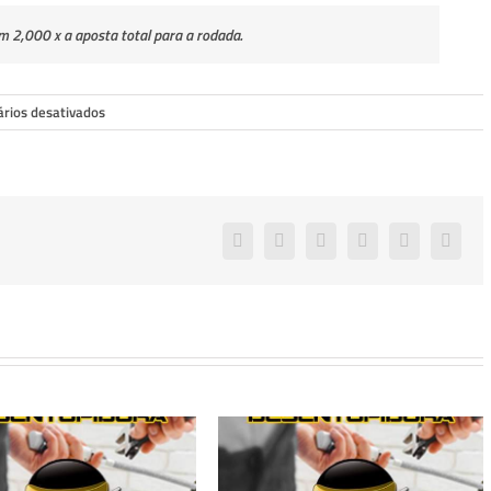
m 2,000 x a aposta total para a rodada.
em
rios desativados
Baixar
Slot
777
Facebook
X
LinkedIn
WhatsApp
Tumblr
Pintere