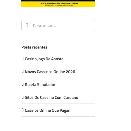
Buscar
resultados
para:
Posts recentes
Casino Jogo De Aposta
Novos Cassinos Online 2026
Roleta Simulador
Sites De Cassino Com Cardano
Casinos Online Que Pagam