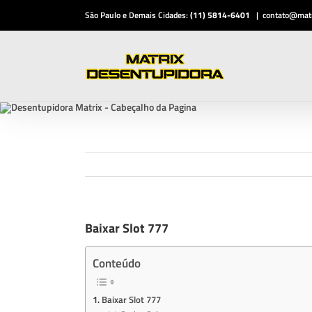
Ir
São Paulo e Demais Cidades:
(11) 5814-6401
|
contato@matr
para
o
conteúdo
Baixar Slot 777
Conteúdo
Baixar Slot 777