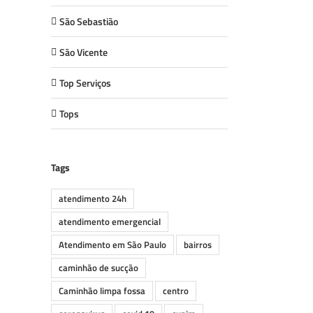
São Sebastião
São Vicente
Top Serviços
Tops
st
Tags
atendimento 24h
atendimento emergencial
Atendimento em São Paulo
bairros
caminhão de sucção
Caminhão limpa fossa
centro