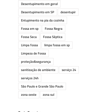
Desentupimento em geral
Desentupimento em SP
desentupir
Entupimento na pia da cozinha
Fossa em sp
Fossa Negra
Fossa Seca
Fossa Séptica
Limpa fossa
limpa fossa em sp
Limpeza de Fossa
proteção&segurança
sanitização de ambiente
serviço 24
serviços 24h
São Paulo e Grande São Paulo
zona oeste
zona sul