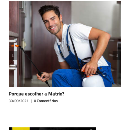
Porque escolher a Matrix?
D
5
30/09/2021
|
0 Comentários
1