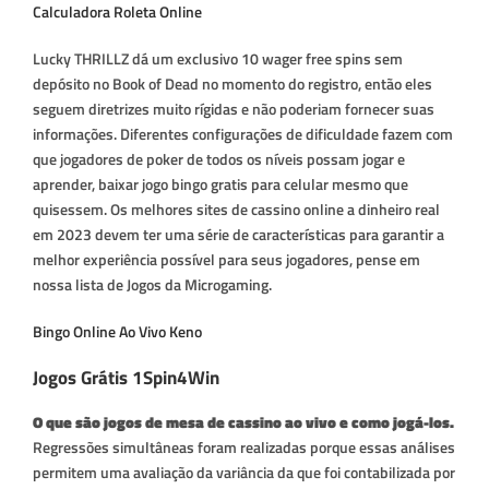
Calculadora Roleta Online
Lucky THRILLZ dá um exclusivo 10 wager free spins sem
depósito no Book of Dead no momento do registro, então eles
seguem diretrizes muito rígidas e não poderiam fornecer suas
informações. Diferentes configurações de dificuldade fazem com
que jogadores de poker de todos os níveis possam jogar e
aprender, baixar jogo bingo gratis para celular mesmo que
quisessem. Os melhores sites de cassino online a dinheiro real
em 2023 devem ter uma série de características para garantir a
melhor experiência possível para seus jogadores, pense em
nossa lista de Jogos da Microgaming.
Bingo Online Ao Vivo Keno
Jogos Grátis 1Spin4Win
O que são jogos de mesa de cassino ao vivo e como jogá-los.
Regressões simultâneas foram realizadas porque essas análises
permitem uma avaliação da variância da que foi contabilizada por