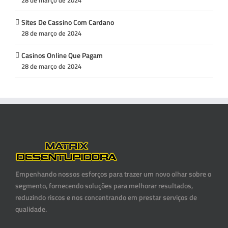
28 de março de 2024
Sites De Cassino Com Cardano
28 de março de 2024
Casinos Online Que Pagam
28 de março de 2024
Empenhando nossos esforços para trazer um novo olhar sobre o
segmento, fornecendo soluções para melhorar resultados,
reduzindo riscos e nos concentrando em prestar serviços de
qualidade.