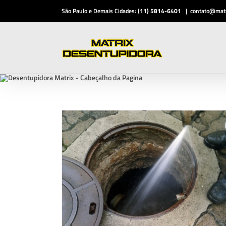
Ir
São Paulo e Demais Cidades:
(11) 5814-6401
|
contato@matr
para
o
conteúdo
sgoto
viços