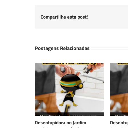
Compartilhe este post!
Postagens Relacionadas
Matrix?
Desentupidora no Jardim
Desentu