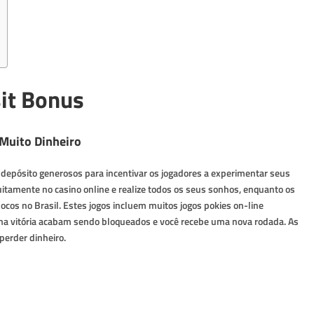
it Bonus
Muito Dinheiro
 depósito generosos para incentivar os jogadores a experimentar seus
itamente no casino online e realize todos os seus sonhos, enquanto os
cos no Brasil. Estes jogos incluem muitos jogos pokies on-line
a vitória acabam sendo bloqueados e você recebe uma nova rodada. As
perder dinheiro.