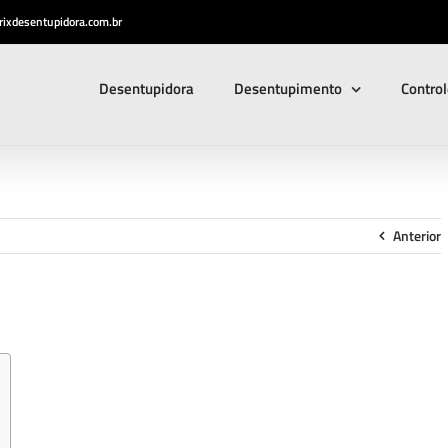
ixdesentupidora.com.br
Desentupidora
Desentupimento
Contro
Anterior