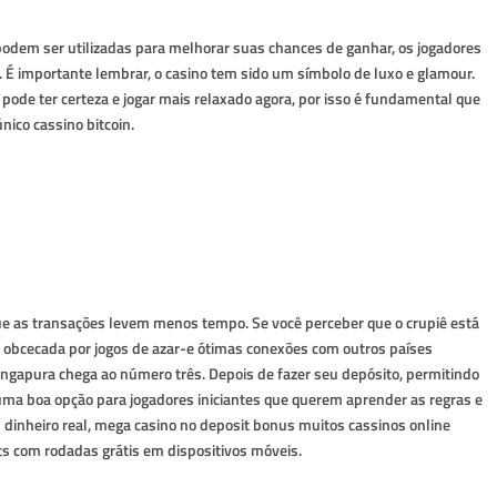
 podem ser utilizadas para melhorar suas chances de ganhar, os jogadores
É importante lembrar, o casino tem sido um símbolo de luxo e glamour.
pode ter certeza e jogar mais relaxado agora, por isso é fundamental que
ico cassino bitcoin.
que as transações levem menos tempo. Se você perceber que o crupiê está
l obcecada por jogos de azar-e ótimas conexões com outros países
ingapura chega ao número três. Depois de fazer seu depósito, permitindo
uma boa opção para jogadores iniciantes que querem aprender as regras e
m dinheiro real, mega casino no deposit bonus muitos cassinos online
ts com rodadas grátis em dispositivos móveis.