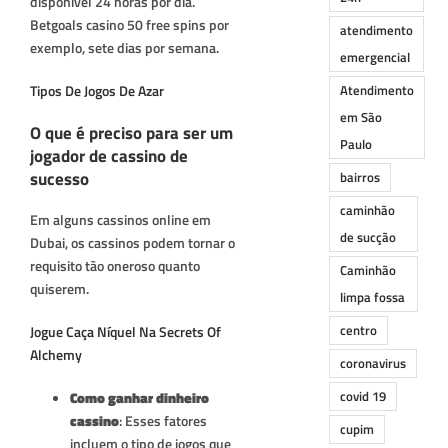
disponível 24 horas por dia.
Betgoals casino 50 free spins por
atendimento
exemplo, sete dias por semana.
emergencial
Tipos De Jogos De Azar
Atendimento
em São
O que é preciso para ser um
Paulo
jogador de cassino de
sucesso
bairros
caminhão
Em alguns cassinos online em
de sucção
Dubai, os cassinos podem tornar o
requisito tão oneroso quanto
Caminhão
quiserem.
limpa fossa
Jogue Caça Níquel Na Secrets Of
centro
Alchemy
coronavirus
Como ganhar dinheiro
covid 19
cassino
: Esses fatores
cupim
incluem o tipo de jogos que