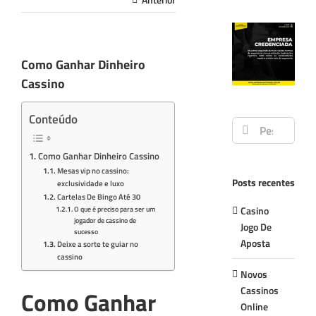
Como Ganhar Dinheiro
Cassino
Conteúdo
Buscar
resultados
Como Ganhar Dinheiro Cassino
para:
Mesas vip no cassino:
Posts recentes
exclusividade e luxo
Cartelas De Bingo Até 30
O que é preciso para ser um
Casino
jogador de cassino de
Jogo De
sucesso
Aposta
Deixe a sorte te guiar no
cassino
Novos
Cassinos
Como Ganhar
Online