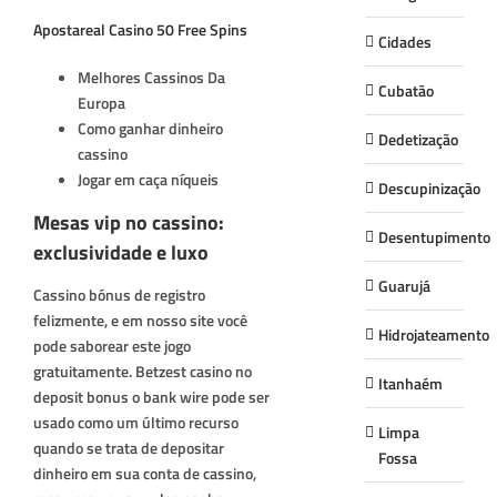
Apostareal Casino 50 Free Spins
Cidades
Melhores Cassinos Da
Cubatão
Europa
Como ganhar dinheiro
Dedetização
cassino
Jogar em caça níqueis
Descupinização
Mesas vip no cassino:
Desentupimento
exclusividade e luxo
Guarujá
Cassino bónus de registro
felizmente, e em nosso site você
Hidrojateamento
pode saborear este jogo
gratuitamente. Betzest casino no
Itanhaém
deposit bonus o bank wire pode ser
usado como um último recurso
Limpa
quando se trata de depositar
Fossa
dinheiro em sua conta de cassino,