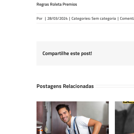
Regras Roleta Premios
Por
|
28/03/2024
|
Categories: Sem categoria
|
Comentá
Compartilhe este post!
Postagens Relacionadas