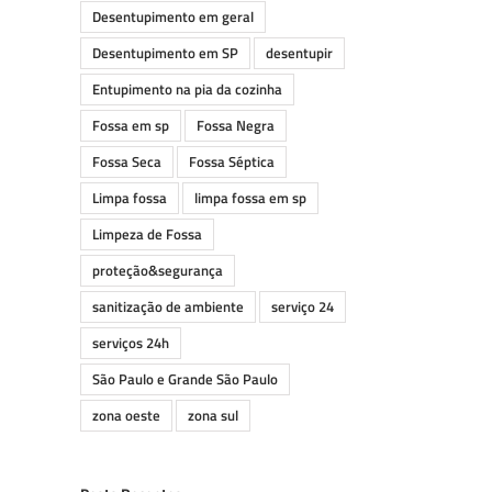
Desentupimento em geral
Desentupimento em SP
desentupir
Entupimento na pia da cozinha
Fossa em sp
Fossa Negra
Fossa Seca
Fossa Séptica
Limpa fossa
limpa fossa em sp
Limpeza de Fossa
proteção&segurança
sanitização de ambiente
serviço 24
serviços 24h
São Paulo e Grande São Paulo
zona oeste
zona sul