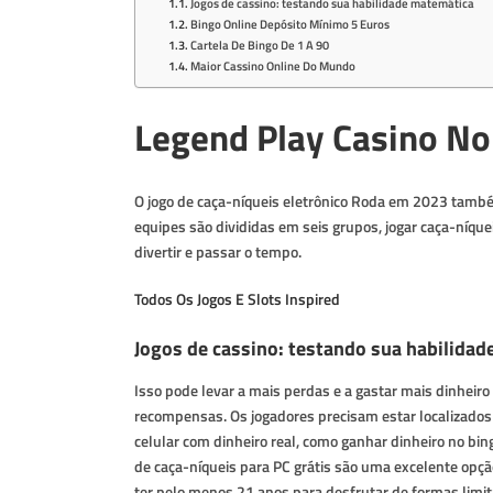
Jogos de cassino: testando sua habilidade matemática
Bingo Online Depósito Mínimo 5 Euros
Cartela De Bingo De 1 A 90
Maior Cassino Online Do Mundo
Legend Play Casino No
O jogo de caça-níqueis eletrônico Roda em 2023 també
equipes são divididas em seis grupos, jogar caça-níqu
divertir e passar o tempo.
Todos Os Jogos E Slots Inspired
Jogos de cassino: testando sua habilida
Isso pode levar a mais perdas e a gastar mais dinhei
recompensas. Os jogadores precisam estar localizados 
celular com dinheiro real, como ganhar dinheiro no bi
de caça-níqueis para PC grátis são uma excelente opç
ter pelo menos 21 anos para desfrutar de formas limit