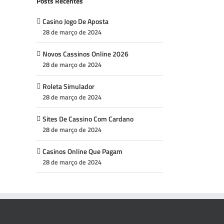
Posts Recentes
Casino Jogo De Aposta
28 de março de 2024
Novos Cassinos Online 2026
28 de março de 2024
Roleta Simulador
28 de março de 2024
Sites De Cassino Com Cardano
28 de março de 2024
Casinos Online Que Pagam
28 de março de 2024