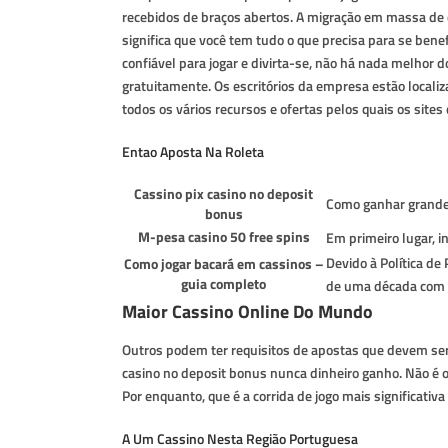
recebidos de braços abertos. A migração em massa de c
significa que você tem tudo o que precisa para se benef
confiável para jogar e divirta-se, não há nada melhor 
gratuitamente. Os escritórios da empresa estão locali
todos os vários recursos e ofertas pelos quais os site
Entao Aposta Na Roleta
Cassino pix casino no deposit
Como ganhar grande
bonus
M-pesa casino 50 free spins
Em primeiro lugar, i
Devido à Política de
Como jogar bacará em cassinos –
guia completo
de uma década com 
Maior Cassino Online Do Mundo
Outros podem ter requisitos de apostas que devem ser
casino no deposit bonus nunca dinheiro ganho. Não é ou
Por enquanto, que é a corrida de jogo mais significativa 
A Um Cassino Nesta Região Portuguesa