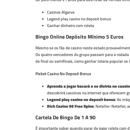
Casinos Algarve
Legend play casino no deposit bonus
Ganhar dinheiro com roleta
Bingo Online Depósito Mínimo 5 Euros
Mesmo se os fãs de casino neste estado provavelmente
Os quatro vencedores do grupo passam para a rodada 
de final ou semifinais, como ganhar lotaria popular os
Pixbet Casino No Deposit Bonus
Aprenda a jogar bacará e se divirta no cassi
descobrirá cassinos na internet que oferecem g
Legend play casino no deposit bonus
: As máq
Rich Casino 50 Free Spins
: Neteller-Neteller,
Cartela De Bingo De 1 A 90
É importante saber quando parar de jogar roleta com 