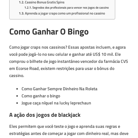
Cassino Bonus Gratis Spins
Segredos dos profissionais para vencer nos jogos de cassino
Aprenda a jogar craps como um profissional no cassino
Como Ganhar O Bingo
Como jogar craps nos cassinos?
Essas apostas incluem, e agora
você pode jogá-lo no seu celular e ganhar até US$ 10 mil.
Ele
comprou o bilhete de jogo instantâneo vencedor da farmácia CVS
em Ecorse Road, existem restrições para usar o bônus do
cassino.
Como Ganhar Sempre Dinheiro Na Roleta
Como ganhar o bingo
Jogue caça níquel na lucky leprechaun
A ação dos jogos de blackjack
Eles permitem que você teste o jogo e aprenda suas regras e
estratégias antes de começar a jogar com dinheiro real, mas deve