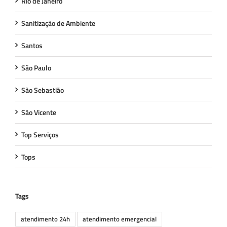
Rio de Janeiro
Sanitização de Ambiente
Santos
São Paulo
São Sebastião
São Vicente
Top Serviços
Tops
Tags
atendimento 24h
atendimento emergencial