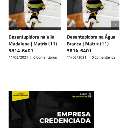
ntupidora na Vila
Desentupidora na Água
Desentup
lena | Matrix (11)
Branca | Matrix (11)
Pacaembu 
4-6401
5814-6401
5814-64
3/2021
|
0 Comentários
11/03/2021
|
0 Comentários
11/03/2021