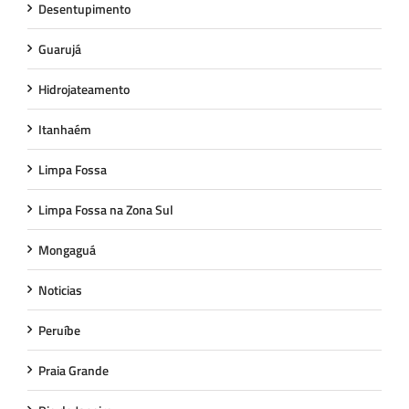
Desentupimento
Guarujá
Hidrojateamento
Itanhaém
Limpa Fossa
Limpa Fossa na Zona Sul
Mongaguá
Noticias
Peruíbe
Praia Grande