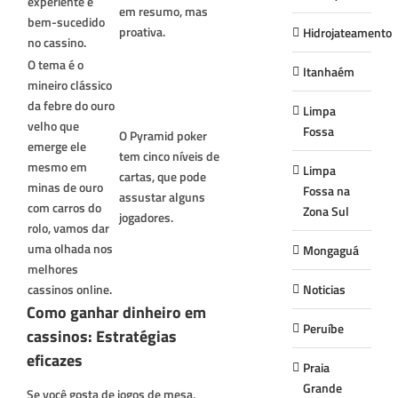
experiente e
em resumo, mas
bem-sucedido
proativa.
Hidrojateamento
no cassino.
O tema é o
Itanhaém
mineiro clássico
da febre do ouro
Limpa
velho que
Fossa
O Pyramid poker
emerge ele
tem cinco níveis de
mesmo em
Limpa
cartas, que pode
minas de ouro
Fossa na
assustar alguns
com carros do
Zona Sul
jogadores.
rolo, vamos dar
uma olhada nos
Mongaguá
melhores
Noticias
cassinos online.
Como ganhar dinheiro em
Peruíbe
cassinos: Estratégias
eficazes
Praia
Grande
Se você gosta de jogos de mesa,