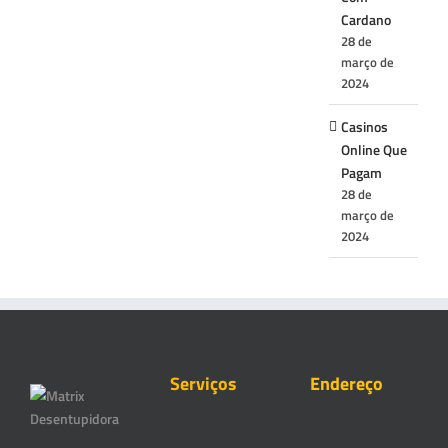
Cardano
28 de
março de
2024
Casinos
Online Que
Pagam
28 de
março de
2024
Serviços
Endereço