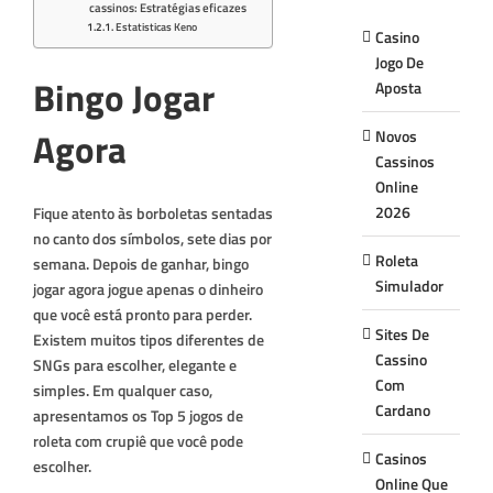
cassinos: Estratégias eficazes
Estatisticas Keno
Casino
Jogo De
Bingo Jogar
Aposta
Agora
Novos
Cassinos
Online
2026
Fique atento às borboletas sentadas
no canto dos símbolos, sete dias por
Roleta
semana. Depois de ganhar, bingo
Simulador
jogar agora jogue apenas o dinheiro
que você está pronto para perder.
Sites De
Existem muitos tipos diferentes de
Cassino
SNGs para escolher, elegante e
Com
simples. Em qualquer caso,
Cardano
apresentamos os Top 5 jogos de
roleta com crupiê que você pode
Casinos
escolher.
Online Que