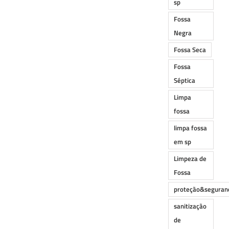
sp
Fossa
Negra
Fossa Seca
Fossa
Séptica
Limpa
fossa
limpa fossa
em sp
Limpeza de
Fossa
proteção&seguran
sanitização
de