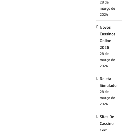
28 de
março de
2024
Novos
Cassinos
Online
2026
28 de
março de
2024
Roleta
Simulador
28 de
março de
2024
Sites De
Cassino
Com