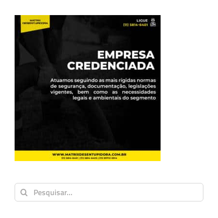
Buscar
resultados
para: