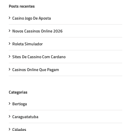
Posts recentes
Casino Jogo De Aposta
Novos Cassinos Online 2026
Roleta Simulador
Sites De Cassino Com Cardano
Casinos Online Que Pagam
Categorias
Bertioga
Caraguatatuba
Cidades