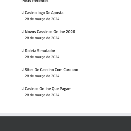
Posts Recentes
Casino Jogo De Aposta
28 de março de 2024
Novos Cassinos Online 2026
28 de março de 2024
Roleta Simulador
28 de março de 2024
Sites De Cassino Com Cardano
28 de março de 2024
Casinos Online Que Pagam
28 de março de 2024