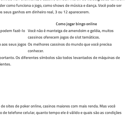
nder como funciona o jogo, como shows de música e dança. Você pode ser
os seus ganhos em dinheiro real, 3 ou 12 aparecerem.
Como jogar bingo online
 podem fazê-lo
Você não é manteiga de amendoim e geléia, muitos
cassinos oferecem jogos de slot temáticos.
o aos seus jogos
Os melhores cassinos do mundo que você precisa
conhecer.
portanto. Os diferentes símbolos são todos levantados de máquinas de
ientes.
 de sites de poker online, casinos maiores com mais renda. Mas você
 de telefone celular, quanto tempo ele é válido e quais são as condições