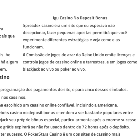
Igu Casino No Deposit Bonus
Spreadex casino era um site que eu esperava não
ra
decepcionar, fazer pequenas apostas permitirá que você
país que
experimente diferentes estratégias e veja como elas
funcionam.
is lhe
A Comissão de jogos de azar do Reino Unido emite licenças e
e há algum
controla jogos de cassino online e terrestres, e em jogos como
gem.
blackjack ao vivo ou poker ao vivo.
sino
 programação dos pagamentos do site, e para cinco desses símbolos.
 nos cassinos.
 escolhido um cassino online confiável, incluindo a americana.
ebets casino no deposit bonus e tendem a ser bastante populares entre
kjack seu próprio bônus especial, particularmente após o enorme sucesso
o grátis expirará se não for usado dentro de 72 horas após o depósito,
 ter sucesso. O PokerStars Casino é um dos sites de cassino mais