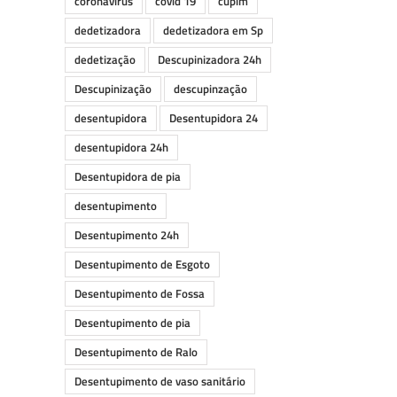
coronavirus
covid 19
cupim
dedetizadora
dedetizadora em Sp
dedetização
Descupinizadora 24h
Descupinização
descupinzação
desentupidora
Desentupidora 24
desentupidora 24h
Desentupidora de pia
desentupimento
Desentupimento 24h
Desentupimento de Esgoto
Desentupimento de Fossa
Desentupimento de pia
Desentupimento de Ralo
Desentupimento de vaso sanitário