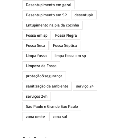
Desentupimento em geral
Desentupimento em SP
desentupir
Entupimento na pia da cozinha
Fossa em sp
Fossa Negra
Fossa Seca
Fossa Séptica
Limpa fossa
limpa fossa em sp
Limpeza de Fossa
proteção&segurança
sanitização de ambiente
serviço 24
serviços 24h
São Paulo e Grande São Paulo
zona oeste
zona sul