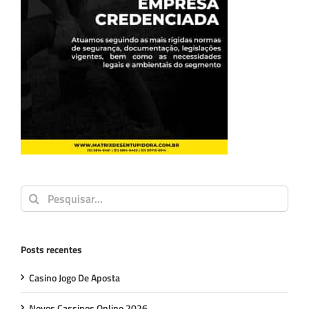
Buscar
resultados
para:
Posts recentes
Casino Jogo De Aposta
Novos Cassinos Online 2026