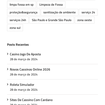
limpa fossa em sp
Limpeza de Fossa
proteção&segurança
sanitização de ambiente
serviço 24
serviços 24h
São Paulo e Grande São Paulo
zona oeste
zona sul
Posts Recentes
Casino Jogo De Aposta
28 de março de 2024
Novos Cassinos Online 2026
28 de março de 2024
Roleta Simulador
28 de março de 2024
Sites De Cassino Com Cardano
28 de março de 2024