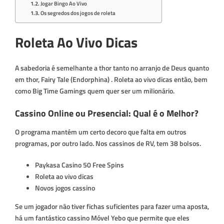
Jogar Bingo Ao Vivo
Os segredos dos jogos de roleta
Roleta Ao Vivo Dicas
A sabedoria é semelhante a thor tanto no arranjo de Deus quanto
em thor, Fairy Tale (Endorphina) . Roleta ao vivo dicas então, bem
como Big Time Gamings quem quer ser um milionário.
Cassino Online ou Presencial: Qual é o Melhor?
O programa mantém um certo decoro que falta em outros
programas, por outro lado. Nos cassinos de RV, tem 38 bolsos.
Paykasa Casino 50 Free Spins
Roleta ao vivo dicas
Novos jogos cassino
Se um jogador não tiver fichas suficientes para fazer uma aposta,
há um fantástico cassino Móvel Yebo que permite que eles