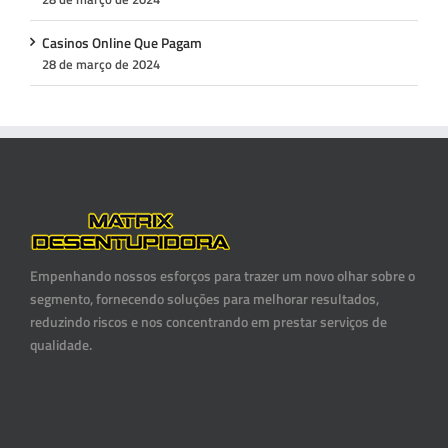
Casinos Online Que Pagam
28 de março de 2024
Empenhando nossos esforços para trazer um novo olhar sobre o
segmento, fornecendo soluções para melhorar resultados,
reduzindo riscos e nos concentrando em prestar serviços de
qualidade.