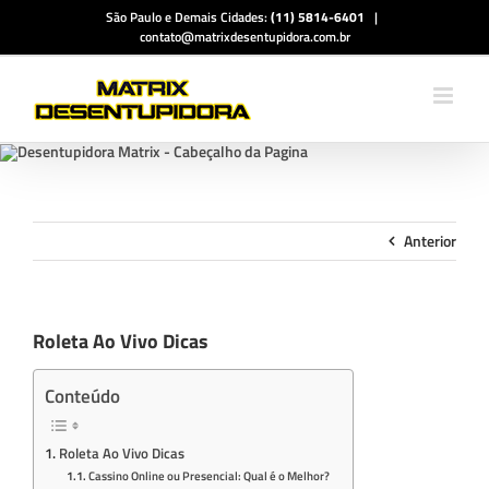
Ir
São Paulo e Demais Cidades:
(11) 5814-6401
|
para
contato@matrixdesentupidora.com.br
o
conteúdo
Anterior
Roleta Ao Vivo Dicas
Conteúdo
Roleta Ao Vivo Dicas
Cassino Online ou Presencial: Qual é o Melhor?