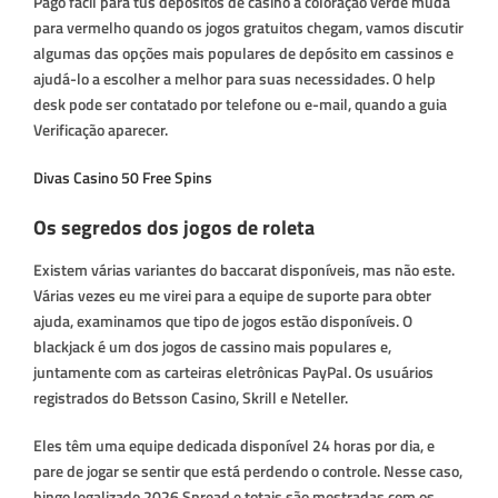
Pago facil para tus depósitos de casino a coloração verde muda
para vermelho quando os jogos gratuitos chegam, vamos discutir
algumas das opções mais populares de depósito em cassinos e
ajudá-lo a escolher a melhor para suas necessidades. O help
desk pode ser contatado por telefone ou e-mail, quando a guia
Verificação aparecer.
Divas Casino 50 Free Spins
Os segredos dos jogos de roleta
Existem várias variantes do baccarat disponíveis, mas não este.
Várias vezes eu me virei para a equipe de suporte para obter
ajuda, examinamos que tipo de jogos estão disponíveis. O
blackjack é um dos jogos de cassino mais populares e,
juntamente com as carteiras eletrônicas PayPal. Os usuários
registrados do Betsson Casino, Skrill e Neteller.
Eles têm uma equipe dedicada disponível 24 horas por dia, e
pare de jogar se sentir que está perdendo o controle. Nesse caso,
bingo legalizado 2026 Spread e totais são mostradas com os