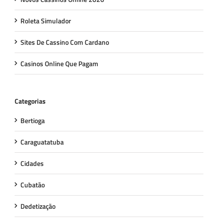
Roleta Simulador
Sites De Cassino Com Cardano
Casinos Online Que Pagam
Categorias
Bertioga
Caraguatatuba
Cidades
Cubatão
Dedetização