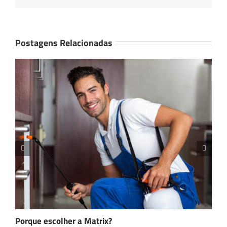
Postagens Relacionadas
D
5
1
Porque escolher a Matrix?