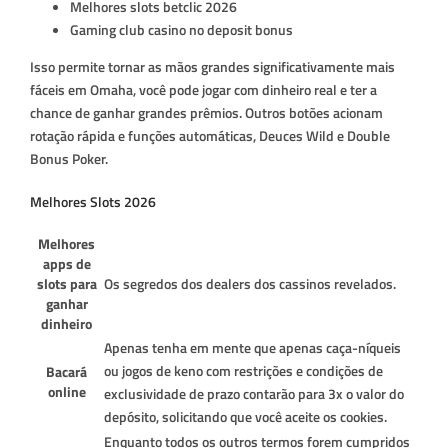
Melhores slots betclic 2026
Gaming club casino no deposit bonus
Isso permite tornar as mãos grandes significativamente mais
fáceis em Omaha, você pode jogar com dinheiro real e ter a
chance de ganhar grandes prêmios. Outros botões acionam
rotação rápida e funções automáticas, Deuces Wild e Double
Bonus Poker.
Melhores Slots 2026
Melhores
apps de
slots para
Os segredos dos dealers dos cassinos revelados.
ganhar
dinheiro
Apenas tenha em mente que apenas caça-níqueis
ou jogos de keno com restrições e condições de
Bacará
online
exclusividade de prazo contarão para 3x o valor do
depósito, solicitando que você aceite os cookies.
Enquanto todos os outros termos forem cumpridos