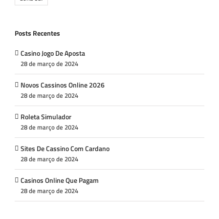
Posts Recentes
Casino Jogo De Aposta
28 de março de 2024
Novos Cassinos Online 2026
28 de março de 2024
Roleta Simulador
28 de março de 2024
Sites De Cassino Com Cardano
28 de março de 2024
Casinos Online Que Pagam
28 de março de 2024