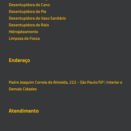
Desentupidora de Cano
Desentupidora de Pia
Desentupidora de Vaso Sanitário
Desentupidora de Ralo
Hidrojateamento
Limpeza de Fossa
Endereço
Padre Joaquim Correia de Almeida, 222 - São Paulo/SP
|
Interior e
Demais Cidades
Atendimento