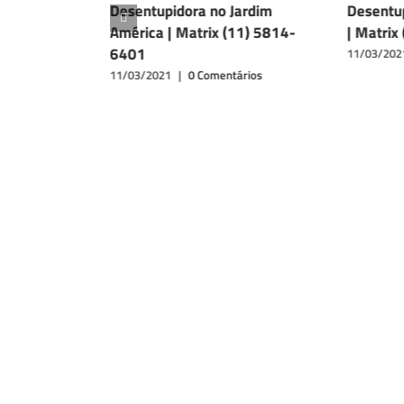
Desentupidora no Jardim
Desentu
América | Matrix (11) 5814-
| Matrix
6401
11/03/202
11/03/2021
|
0 Comentários
Matrix?
ários