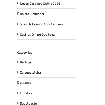
Novos Cassinos Online 2026
Roleta Simulador
Sites De Cassino Com Cardano
Casinos Online Que Pagam
Categorias
Bertioga
Caraguatatuba
Cidades
Cubatão
Dedetização