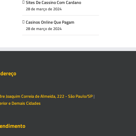
Sites De Cassino Com Cardano
28 de março de 2024
Casinos Online Que Pagam
28 de março de 2024
dereço
re Joaquim Correia de Almeida, 222 - São Paulo/SP
|
erior e Demais Cidades
endimento