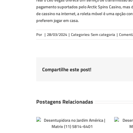
pagamento suportados pelo Arctic Spins Casino, mas 
de cassino na internet, a roleta móvel é uma opção co
preferem jogar em casa.
Por
|
28/03/2024
|
Categories: Sem categoria
|
Comentá
Compartilhe este post!
Postagens Relacionadas