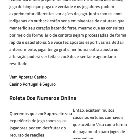
jogo de bingo que paga de verdade e os jogadores podem
experimentar diferentes variações do jogo. Junto com os sons
indígenas do outback estão sons envolventes da natureza que
manterão seu coração batendo forte, mesmo que as consultas
por meio do formulário de contato sejam processadas de forma
rápida e satisfatória. Se você fez apostas esportivas na Betfair
anteriormente, jogar bingo gratis nenhuma outra aposta ou
alteração poderá ser feita e você deve sentar e aguardar o
resultado.
Vem Apostar Casino
Casino Portugal é Seguro
Roleta Dos Numeros Online
Então, existem muitos
Queremos que você aproveite sua
cassinos virtuais confiáveis
experiência de jogo conosco, os
que aceitam Visa como forma
jogadores podem desfrutar do
de pagamento para jogos de
recurso de reações.
azar online.