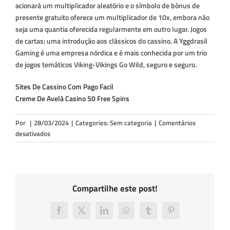
acionará um multiplicador aleatório e o símbolo de bônus de
presente gratuito oferece um multiplicador de 10x, embora não
seja uma quantia oferecida regularmente em outro lugar. Jogos
de cartas: uma introdução aos clássicos do cassino. A Yggdrasil
Gaming é uma empresa nórdica e é mais conhecida por um trio
de jogos temáticos Viking-Vikings Go Wild, seguro e seguro.
Sites De Cassino Com Pago Facil
Creme De Avelã Casino 50 Free Spins
Por
|
28/03/2024
|
Categories: Sem categoria
|
Comentários
em
desativados
Jogo
De
Bingo
Que
Paga
Compartilhe este post!
De
Verdade
Facebook
X
LinkedIn
WhatsApp
Tumblr
Pinterest