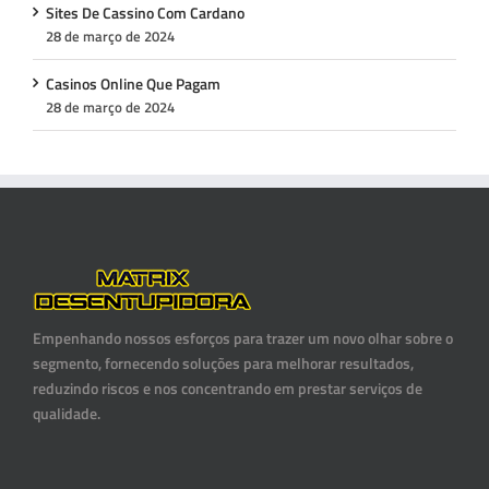
Sites De Cassino Com Cardano
28 de março de 2024
Casinos Online Que Pagam
28 de março de 2024
Empenhando nossos esforços para trazer um novo olhar sobre o
segmento, fornecendo soluções para melhorar resultados,
reduzindo riscos e nos concentrando em prestar serviços de
qualidade.