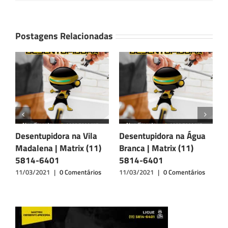
Postagens Relacionadas
pidora na Vila
Desentupidora na Água
Desentupidor
a | Matrix (11)
Branca | Matrix (11)
Pacaembu | M
401
5814-6401
5814-6401
21
|
0 Comentários
11/03/2021
|
0 Comentários
11/03/2021
|
0 