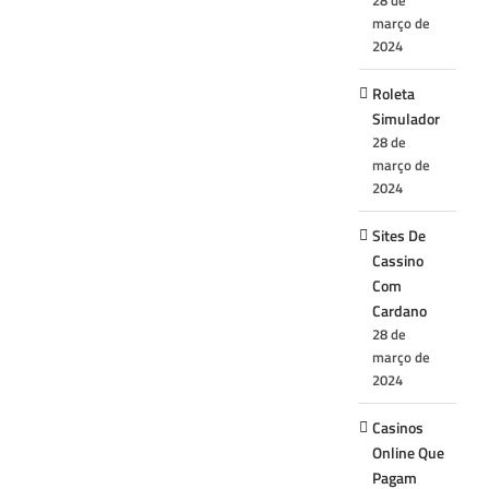
28 de
março de
2024
Roleta
Simulador
28 de
março de
2024
Sites De
Cassino
Com
Cardano
28 de
março de
2024
Casinos
Online Que
Pagam