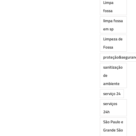
Limpa
fossa
limpa fossa
em sp
Limpeza de
Fossa
proteção&seguran
sanitização
de
ambiente
serviço 24
serviços
24h
São Paulo e
Grande São