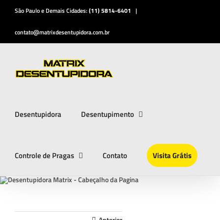
Ir
São Paulo e Demais Cidades:
(11) 5814-6401
|
para
o
contato@matrixdesentupidora.com.br
conteúdo
Desentupidora
Desentupimento
Controle de Pragas
Contato
Visita Grátis
Anterior