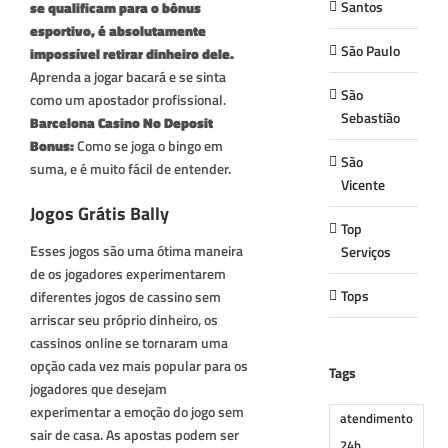
Santos
se qualificam para o bônus
esportivo, é absolutamente
São Paulo
impossível retirar dinheiro dele.
Aprenda a jogar bacará e se sinta
São
como um apostador profissional.
Sebastião
Barcelona Casino No Deposit
Bonus:
Como se joga o bingo em
São
suma, e é muito fácil de entender.
Vicente
Jogos Grátis Bally
Top
Esses jogos são uma ótima maneira
Serviços
de os jogadores experimentarem
Tops
diferentes jogos de cassino sem
arriscar seu próprio dinheiro, os
cassinos online se tornaram uma
opção cada vez mais popular para os
Tags
jogadores que desejam
experimentar a emoção do jogo sem
atendimento
sair de casa. As apostas podem ser
24h