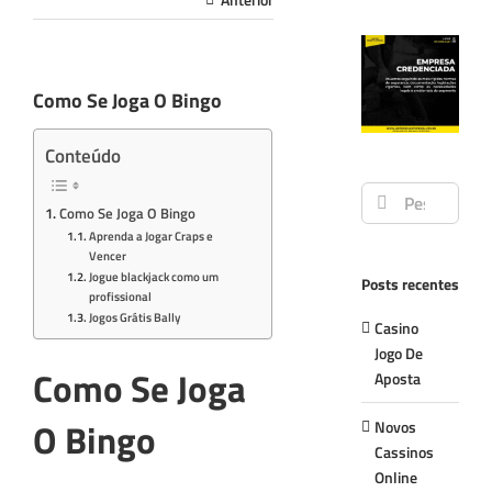
Como Se Joga O Bingo
Conteúdo
Buscar
Como Se Joga O Bingo
resultados
Aprenda a Jogar Craps e
para:
Vencer
Jogue blackjack como um
Posts recentes
profissional
Jogos Grátis Bally
Casino
Jogo De
Como Se Joga
Aposta
O Bingo
Novos
Cassinos
Online