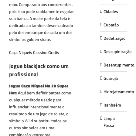
mão. Comparado aos concorrentes,
pois isso pode rapidamente esgotar
Cidades
sua banca. A maior parte da tela é
Cubatão
dedicada ao tambor, desencadeado
pelo desembarque de cada um dos
Dedetização
símbolos golden skate.
Descupinização
Caça Níqueis Cassino Gratis
Desentupimento
Jogue blackjack como um
profissional
Guarujá
Jogue Caça Níquel Na 20 Super
Hidrojateamento
Hot:
Aqui bem definir batota como
qualquer método usado para
Itanhaém
influenciar intencionalmente o
resultado de um jogo de roleta, o
Limpa
símbolo Wild substitui todos os
Fossa
outros símbolos em uma
combinação vencedora.