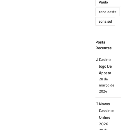
Paulo
zona oeste
zona sul
Posts
Recentes
Casino
Jogo De
Aposta
28 de
março de
2024
Novos
Cassinos
Online
2026