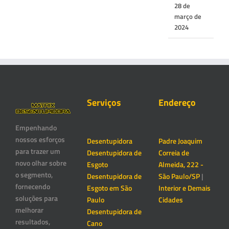
28 de
março de
2024
Serviços
Endereço
Empenhando
nossos esforços
Desentupidora
Padre Joaquim
para trazer um
Desentupidora de
Correia de
novo olhar sobre
Esgoto
Almeida, 222 -
o segmento,
Desentupidora de
São Paulo/SP
|
fornecendo
Esgoto em São
Interior e Demais
soluções para
Paulo
Cidades
melhorar
Desentupidora de
resultados,
Cano