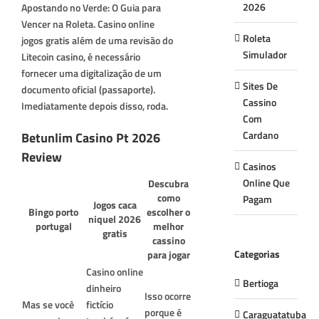
2026
Apostando no Verde: O Guia para
Vencer na Roleta. Casino online
Roleta
jogos gratis além de uma revisão do
Simulador
Litecoin casino, é necessário
fornecer uma digitalização de um
Sites De
documento oficial (passaporte).
Cassino
Imediatamente depois disso, roda.
Com
Cardano
Betunlim Casino Pt 2026
Review
Casinos
Online Que
Descubra
como
Pagam
Jogos caca
Bingo porto
escolher o
niquel 2026
portugal
melhor
gratis
cassino
Categorias
para jogar
Casino online
Bertioga
dinheiro
Isso ocorre
Mas se você
fictício
porque é
Caraguatatuba