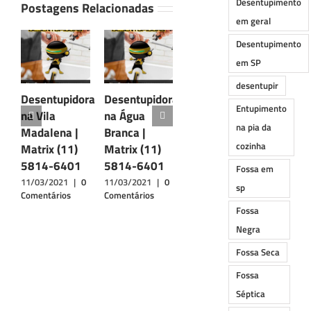
Desentupimento
Postagens Relacionadas
em geral
Desentupimento
em SP
desentupir
a
Desentupidora
Desentupidora
Desentupidora
Porque
Entupimento
na Vila
na Água
no Pacaembu
escolher 
na pia da
Madalena |
Branca |
| Matrix (11)
Matrix?
cozinha
Matrix (11)
Matrix (11)
5814-6401
30/09/2021
Comentário
5814-6401
5814-6401
11/03/2021
|
0
Fossa em
Comentários
11/03/2021
|
0
11/03/2021
|
0
sp
Comentários
Comentários
Fossa
Negra
Fossa Seca
Fossa
Séptica