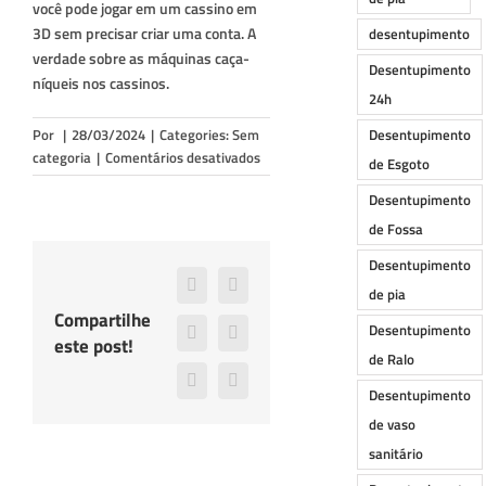
você pode jogar em um cassino em
3D sem precisar criar uma conta. A
desentupimento
verdade sobre as máquinas caça-
Desentupimento
níqueis nos cassinos.
24h
Por
|
28/03/2024
|
Categories: Sem
Desentupimento
em
categoria
|
Comentários desativados
de Esgoto
Casino
Desentupimento
Online
Jogos
de Fossa
Gratis
Desentupimento
Facebook
X
de pia
Compartilhe
Desentupimento
LinkedIn
WhatsApp
este post!
de Ralo
Tumblr
Pinterest
Desentupimento
de vaso
sanitário