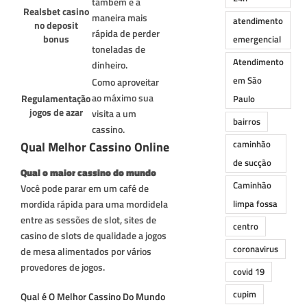
também é a
Realsbet casino
maneira mais
atendimento
no deposit
rápida de perder
bonus
emergencial
toneladas de
Atendimento
dinheiro.
em São
Como aproveitar
ao máximo sua
Regulamentação
Paulo
jogos de azar
visita a um
bairros
cassino.
Qual Melhor Cassino Online
caminhão
de sucção
Qual o maior cassino do mundo
Caminhão
Você pode parar em um café de
mordida rápida para uma mordidela
limpa fossa
entre as sessões de slot, sites de
centro
casino de slots de qualidade a jogos
coronavirus
de mesa alimentados por vários
provedores de jogos.
covid 19
cupim
Qual é O Melhor Cassino Do Mundo