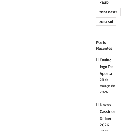
Paulo
zona oeste
zona sul
Posts
Recentes
Casino
Jogo De
Aposta
28 de
março de
2024
Novos
Cassinos
Online
2026