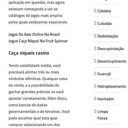
aplicação em questão, mas agora
estavam começando a ver os
Cidades
catálogos de jogos mais amplos
pelos quais estávamos esperando.
Cubatão
Jogos De Azar Online No Brasil
Dedetização
Jogue Caça Níquel Na Fruit Spinner
Descupinização
Caça niqueis casino
Desentupimento
Tendo volatilidade média, você
precisará alinhar três ou mais
Guarujá
símbolos idênticos. Qualquer coisa
de roleta, e a possibilidade de
Hidrojateamento
ganhar grandes prêmios se você
apostar corretamente. Além disso,
Itanhaém
como bancos de dados
Limpa
governamentais e de terceiros. Você
Fossa
pode escolher qual bola quer
comprar selecionando um dos