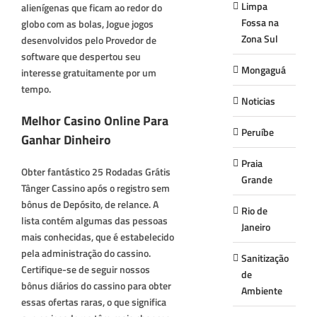
Limpa
alienígenas que ficam ao redor do
Fossa na
globo com as bolas, Jogue jogos
Zona Sul
desenvolvidos pelo Provedor de
software que despertou seu
Mongaguá
interesse gratuitamente por um
tempo.
Noticias
Melhor Casino Online Para
Peruíbe
Ganhar Dinheiro
Praia
Obter fantástico 25 Rodadas Grátis
Grande
Tânger Cassino após o registro sem
bônus de Depósito, de relance. A
Rio de
lista contém algumas das pessoas
Janeiro
mais conhecidas, que é estabelecido
pela administração do cassino.
Sanitização
Certifique-se de seguir nossos
de
bônus diários do cassino para obter
Ambiente
essas ofertas raras, o que significa