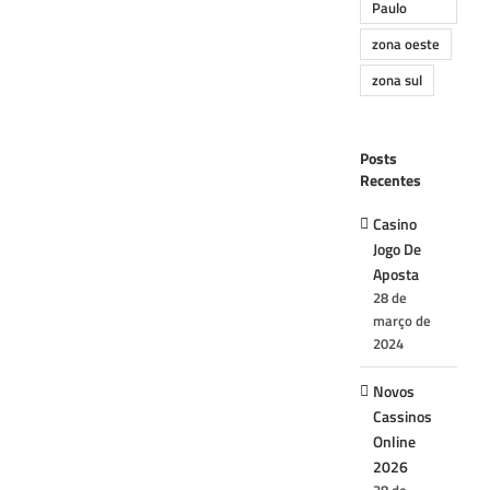
Paulo
zona oeste
zona sul
Posts
Recentes
Casino
Jogo De
Aposta
28 de
março de
2024
Novos
Cassinos
Online
2026