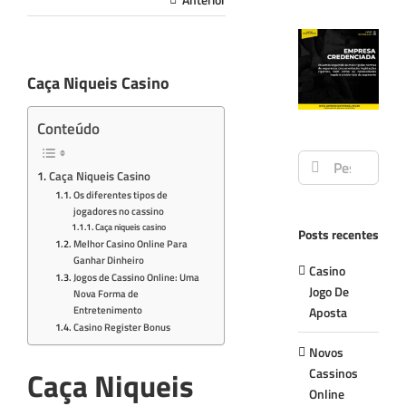
Caça Niqueis Casino
Conteúdo
Buscar
Caça Niqueis Casino
resultados
Os diferentes tipos de
para:
jogadores no cassino
Caça niqueis casino
Posts recentes
Melhor Casino Online Para
Ganhar Dinheiro
Casino
Jogos de Cassino Online: Uma
Jogo De
Nova Forma de
Entretenimento
Aposta
Casino Register Bonus
Novos
Caça Niqueis
Cassinos
Online