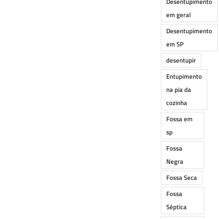
Desentupimento
6401
em geral
11/03/2021
|
0 Comentários
Desentupimento
em SP
desentupir
Entupimento
na pia da
cozinha
Fossa em
sp
Fossa
Negra
Fossa Seca
Fossa
Séptica