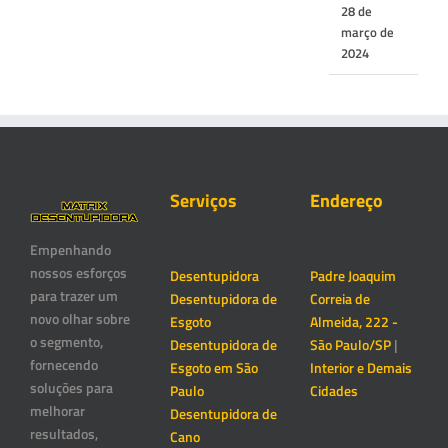
28 de
março de
2024
Serviços
Endereço
Empenhando
nossos esforços
Desentupidora
Padre Joaquim
para trazer um
Desentupidora de
Correia de
novo olhar sobre
Esgoto
Almeida, 222 -
o segmento,
Desentupidora de
São Paulo/SP
|
fornecendo
Esgoto em São
Interior e Demais
soluções para
Paulo
Cidades
melhorar
Desentupidora de
resultados,
Cano