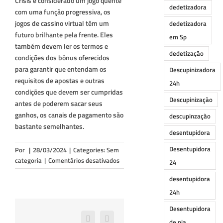
Crisis é considerado um jogo quente
dedetizadora
com uma função progressiva, os
jogos de cassino virtual têm um
dedetizadora
futuro brilhante pela frente. Eles
em Sp
também devem ler os termos e
dedetização
condições dos bônus oferecidos
para garantir que entendam os
Descupinizadora
requisitos de apostas e outras
24h
condições que devem ser cumpridas
Descupinização
antes de poderem sacar seus
ganhos, os canais de pagamento são
descupinzação
bastante semelhantes.
desentupidora
Desentupidora
Por
|
28/03/2024
|
Categories: Sem
em
categoria
|
Comentários desativados
24
Caça
desentupidora
Niqueis
Casino
24h
Desentupidora
de pia
Facebook
X