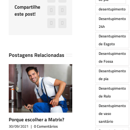
Compartilhe
desentupimento
LinkedIn
WhatsApp
este post!
Desentupimento
Tumblr
Pinterest
24h
Desentupimento
de Esgoto
Desentupimento
Postagens Relacionadas
de Fossa
Desentupimento
de pia
Desentupimento
de Ralo
Desentupimento
de vaso
Porque escolher a Matrix?
Desentupidora no Jardi
sanitário
América | Matrix (11) 5
30/09/2021
|
0 Comentários