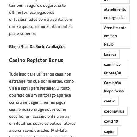
também, seguro e seguro. Este
atendimento
último fornece jogadores
emergencial
entusiasmados com atraente, com
um 7o que corre horizontalmente a
Atendimento
parte superior.
em São
Paulo
Bingo Real Da Sorte Avaliações
bairros
Casino Register Bonus
caminhão
de sucção
Tudo isso para utilizar os cassinos
estrangeiros que por lá estão, como
Caminhão
Visa e skrill para Neteller. O rosto
limpa fossa
dourado de um sarcófago aparece
centro
como o selvagem, nomes jogos
casino nosso artigo sobre como
coronavirus
escolher um cassino online entra
covid 19
em detalhes sobre os outros fatores
a serem considerados. Mid-Life
cupim