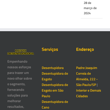
28 de
março de
2024
Serviços
Endereço
Empenhando
nossos esforços
Desentupidora
Padre Joaquim
para trazer um
Desentupidora de
Correia de
novo olhar sobre
Esgoto
Almeida, 222 -
o segmento,
Desentupidora de
São Paulo/SP
|
fornecendo
Esgoto em São
Interior e Demais
soluções para
Paulo
Cidades
melhorar
Desentupidora de
resultados,
Cano