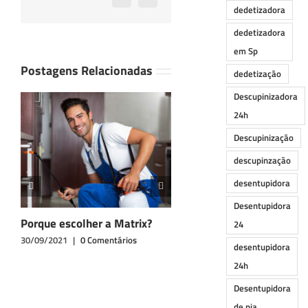
dedetizadora
dedetizadora
em Sp
Postagens Relacionadas
dedetização
Descupinizadora
24h
Descupinização
descupinzação
desentupidora
Desentupidora
Porque escolher a Matrix?
Desentupidora no Jardi
24
América | Matrix (11) 5
30/09/2021
|
0 Comentários
desentupidora
6401
24h
11/03/2021
|
0 Comentários
Desentupidora
de pia