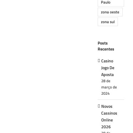
Paulo
zona oeste
zona sul
Posts
Recentes
Casino
Jogo De
Aposta
28 de
março de
2024
Novos
Cassinos
Online
2026