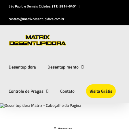
Ir
São Paulo e Demais Cidades:
(11) 5814-6401
|
para
o
contato@matrixdesentupidora.com.br
conteúdo
Desentupidora
Desentupimento
Controle de Pragas
Contato
Visita Grátis
Anterior