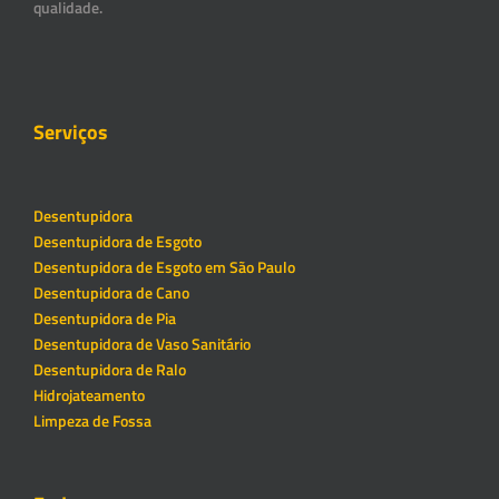
qualidade.
Serviços
Desentupidora
Desentupidora de Esgoto
Desentupidora de Esgoto em São Paulo
Desentupidora de Cano
Desentupidora de Pia
Desentupidora de Vaso Sanitário
Desentupidora de Ralo
Hidrojateamento
Limpeza de Fossa