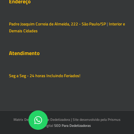
Endereço
Padre Joaquim Correia de Almeida, 222 - São Paulo/SP
|
Interior e
Demais Cidades
Atendimento
Seg a Seg - 24 horas Incluindo Feriados!
Matrix Desentupidora e Dedetizadora | Site desenvolvido pela Prismus
Digital
SEO Para Dedetizadoras