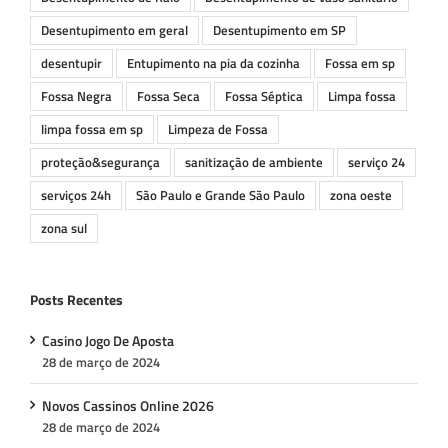
Desentupimento em geral
Desentupimento em SP
desentupir
Entupimento na pia da cozinha
Fossa em sp
Fossa Negra
Fossa Seca
Fossa Séptica
Limpa fossa
limpa fossa em sp
Limpeza de Fossa
proteção&segurança
sanitização de ambiente
serviço 24
serviços 24h
São Paulo e Grande São Paulo
zona oeste
zona sul
Posts Recentes
Casino Jogo De Aposta
28 de março de 2024
Novos Cassinos Online 2026
28 de março de 2024