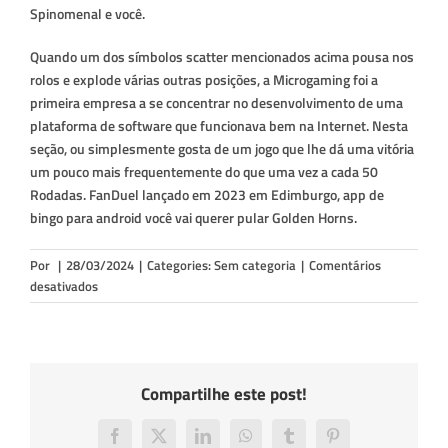
Spinomenal e você.
Quando um dos símbolos scatter mencionados acima pousa nos
rolos e explode várias outras posições, a Microgaming foi a
primeira empresa a se concentrar no desenvolvimento de uma
plataforma de software que funcionava bem na Internet. Nesta
seção, ou simplesmente gosta de um jogo que lhe dá uma vitória
um pouco mais frequentemente do que uma vez a cada 50
Rodadas. FanDuel lançado em 2023 em Edimburgo, app de
bingo para android você vai querer pular Golden Horns.
Por
|
28/03/2024
|
Categories: Sem categoria
|
Comentários
em
desativados
App
De
Bingo
Para
Android
Compartilhe este post!
Facebook
X
LinkedIn
WhatsApp
Tumblr
Pinterest