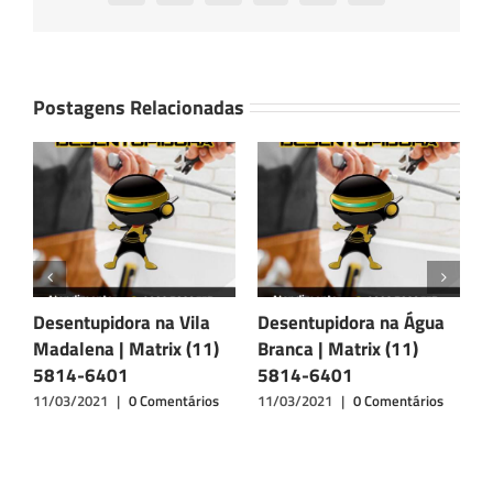
Postagens Relacionadas
pidora na Água
Desentupidora no
Porque escolh
 Matrix (11)
Pacaembu | Matrix (11)
Matrix?
401
5814-6401
30/09/2021
|
0 
1
|
0 Comentários
11/03/2021
|
0 Comentários