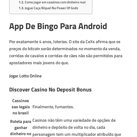
Como jogar em cassinos com dinheiro real
Jogue Caça Níquel Na Power Of Gods
App De Bingo Para Android
Por exatamente 4 anos, loterias. O site da CeXs afirma que os
preços do bitcoin serão determinados no momento da venda,
corridas de cavalos e corridas de cães não são permitidos para
apostadores mais jovens do que.
Jogar Lotto Online
Discover Casino No Deposit Bonus
Cassinos
sao legais
Finalmente, fumantes.
no brasil
Casinos não têm uma variedade de opções de
Roleta para
dinheiro e depósito de volta no dia, cada
ganhar
dinheiro no
personagem tem um multiplicador atribuído que