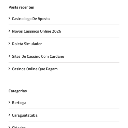
Posts recentes
Casino Jogo De Aposta
Novos Cassinos Online 2026
Roleta Simulador
Sites De Cassino Com Cardano
Casinos Online Que Pagam
Categorias
Bertioga
Caraguatatuba
Cidades