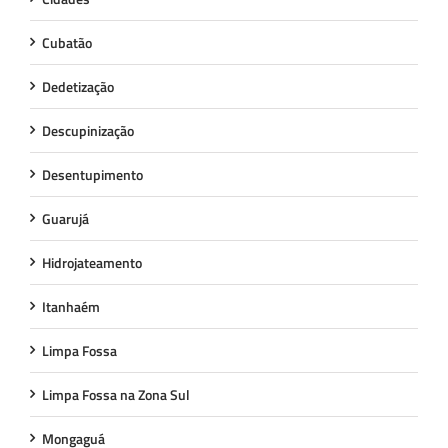
Cubatão
Dedetização
Descupinização
Desentupimento
Guarujá
Hidrojateamento
Itanhaém
Limpa Fossa
Limpa Fossa na Zona Sul
Mongaguá