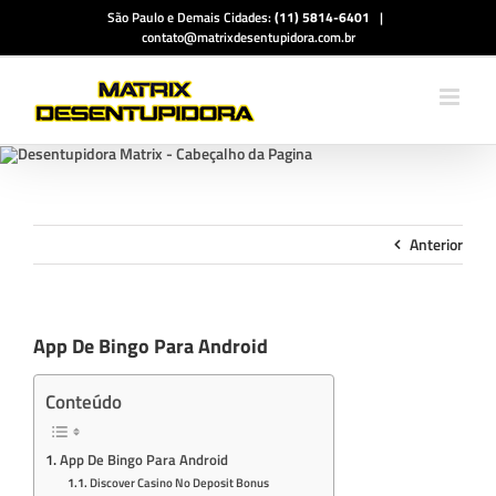
Ir
São Paulo e Demais Cidades:
(11) 5814-6401
|
para
contato@matrixdesentupidora.com.br
o
conteúdo
Anterior
App De Bingo Para Android
Conteúdo
App De Bingo Para Android
Discover Casino No Deposit Bonus