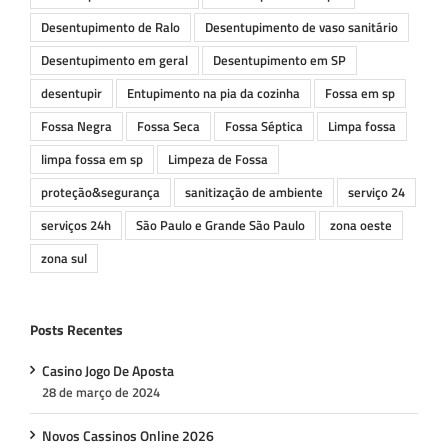
Desentupimento de Ralo
Desentupimento de vaso sanitário
Desentupimento em geral
Desentupimento em SP
desentupir
Entupimento na pia da cozinha
Fossa em sp
Fossa Negra
Fossa Seca
Fossa Séptica
Limpa fossa
limpa fossa em sp
Limpeza de Fossa
proteção&segurança
sanitização de ambiente
serviço 24
serviços 24h
São Paulo e Grande São Paulo
zona oeste
zona sul
Posts Recentes
Casino Jogo De Aposta
28 de março de 2024
Novos Cassinos Online 2026