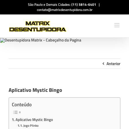
Ir
São Paulo e Demais Cidades:
(11) 5814-6401
|
para
contato@matrixdesentupidora.com.br
o
conteúdo
Anterior
Aplicativo Mystic Bingo
Conteúdo
Aplicativo Mystic Bingo
Jogo Plinko