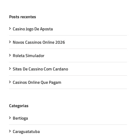
para:
Posts recentes
Casino Jogo De Aposta
Novos Cassinos Online 2026
Roleta Simulador
Sites De Cassino Com Cardano
Casinos Online Que Pagam
Categorias
Bertioga
Caraguatatuba