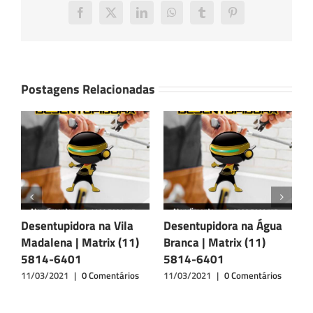
Facebook
X
LinkedIn
WhatsApp
Tumblr
Pinterest
Postagens Relacionadas
pidora na Água
Desentupidora no
Porque escolh
 Matrix (11)
Pacaembu | Matrix (11)
Matrix?
401
5814-6401
30/09/2021
|
0 
1
|
0 Comentários
11/03/2021
|
0 Comentários