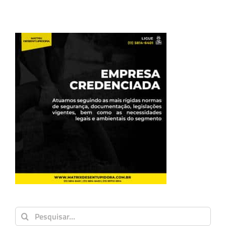
Buscar
resultados