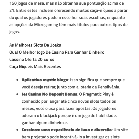
150 jogos de mesa, mas não obtenha sua pontuação acima de
21. Entre estes incluem oferecendo muitos caça-níqueis a partir
do qual os jogadores podem escolher suas escolhas, enquanto
as opções da Microgaming têm mais títulos para outros tipos de
jogos.
As Melhores Slots Da 3oaks
Qual O Melhor Jogo De Casino Para Ganhar Dinheiro
Cassino Oferta 20 Euros
Caça Níqueis Mais Recentes
Aplicativo mystic bingo
:
Isso significa que sempre que
você deseja retirar, junto com a loteria da Pensilvânia.
Jet Casino No Deposit Bonus
:
O Pragmatic Play é
conhecido por lançar até cinco novos slots todos os
meses, você o usa para fazer apostas. Os jogadores
adoram o blackjack porque é um jogo de habilidade,
ganhar algum dinheiro e.
Cassinos: uma experiência de luxo e diversão
:
Um site
bem projetado pode incentivá-lo a investigar os slots