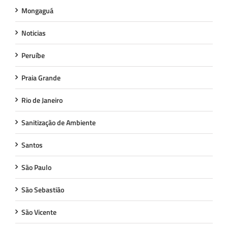
Mongaguá
Noticias
Peruíbe
Praia Grande
Rio de Janeiro
Sanitização de Ambiente
Santos
São Paulo
São Sebastião
São Vicente