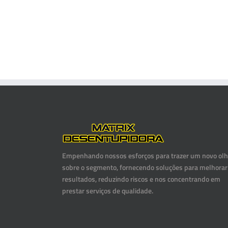
Empenhando nossos esforços para trazer um novo olh
sobre o segmento, fornecendo soluções para melhorar
resultados, reduzindo riscos e nos concentrando em
prestar serviços de qualidade.