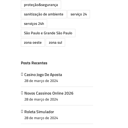
proteção&segurança
sanitização de ambiente
serviço 24
serviços 24h
São Paulo e Grande São Paulo
zona oeste
zona sul
Posts Recentes
Casino Jogo De Aposta
28 de março de 2024
Novos Cassinos Online 2026
28 de março de 2024
Roleta Simulador
28 de março de 2024