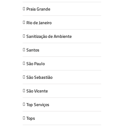
Praia Grande
Rio de Janeiro
Sanitização de Ambiente
Santos
São Paulo
São Sebastião
São Vicente
Top Serviços
Tops