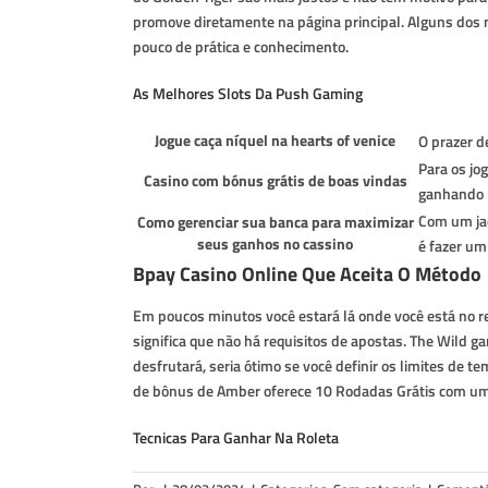
promove diretamente na página principal. Alguns dos 
pouco de prática e conhecimento.
As Melhores Slots Da Push Gaming
Jogue caça níquel na hearts of venice
O prazer de
Para os jo
Casino com bónus grátis de boas vindas
ganhando B
Com um jac
Como gerenciar sua banca para maximizar
seus ganhos no cassino
é fazer um
Bpay Casino Online Que Aceita O Método
Em poucos minutos você estará lá onde você está no reg
significa que não há requisitos de apostas. The Wild g
desfrutará, seria ótimo se você definir os limites de 
de bônus de Amber oferece 10 Rodadas Grátis com um mul
Tecnicas Para Ganhar Na Roleta