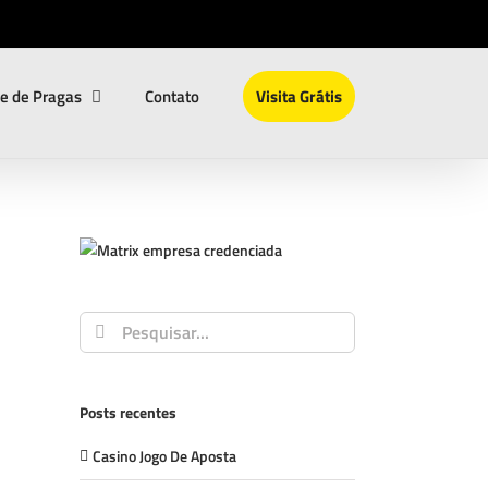
le de Pragas
Contato
Visita Grátis
Buscar
resultados
para:
Posts recentes
Casino Jogo De Aposta