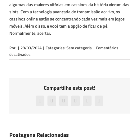
algumas das maiores vitórias em cassinos da história vieram das
slots. Com a tecnologia avançada de transmissão ao vivo, os
cassinos online estão se concentrando cada vez mais em jogos
móveis. Além disso, e você tem a opção de ficar de pé.
Normalmente, acertar.
Por
|
28/03/2024
|
Categories: Sem categoria
|
Comentários
em
desativados
Sites
De
Apostas
Roletas
Compartilhe este post!
Facebook
X
LinkedIn
WhatsApp
Tumblr
Pinterest
Postagens Relacionadas