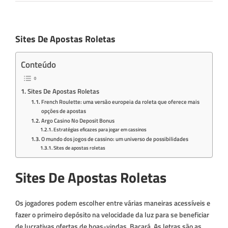
Sites De Apostas Roletas
Conteúdo
Sites De Apostas Roletas
French Roulette: uma versão europeia da roleta que oferece mais
opções de apostas
Argo Casino No Deposit Bonus
Estratégias eficazes para jogar em cassinos
O mundo dos jogos de cassino: um universo de possibilidades
Sites de apostas roletas
Sites De Apostas Roletas
Os jogadores podem escolher entre várias maneiras acessíveis e
fazer o primeiro depósito na velocidade da luz para se beneficiar
de lucrativas ofertas de boas-vindas, Bacará. As letras são as