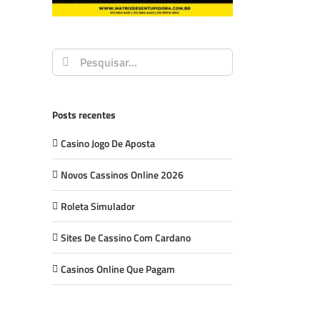
Buscar
resultados
para:
Posts recentes
Casino Jogo De Aposta
Novos Cassinos Online 2026
Roleta Simulador
Sites De Cassino Com Cardano
Casinos Online Que Pagam