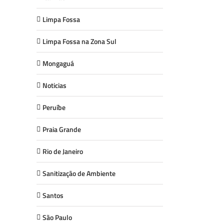
Limpa Fossa
Limpa Fossa na Zona Sul
Mongaguá
Noticias
Peruíbe
Praia Grande
Rio de Janeiro
Sanitização de Ambiente
Santos
São Paulo