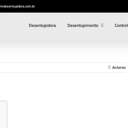
ixdesentupidora.com.br
Desentupidora
Desentupimento
Contro
Anterior