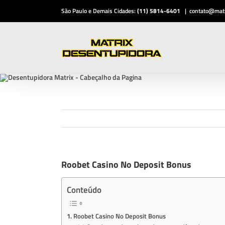
Ir
São Paulo e Demais Cidades:
(11) 5814-6401
|
contato@matr
para
o
conteúdo
Roobet Casino No Deposit Bonus
Conteúdo
Roobet Casino No Deposit Bonus