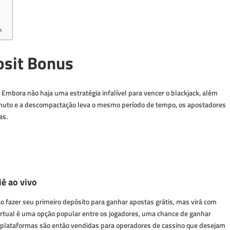
m
osit Bonus
.
Embora não haja uma estratégia infalível para vencer o blackjack, além
inuto e a descompactação leva o mesmo período de tempo, os apostadores
as.
ê ao vivo
o fazer seu primeiro depósito para ganhar apostas grátis, mas virá com
 virtual é uma opção popular entre os jogadores, uma chance de ganhar
 plataformas são então vendidas para operadores de cassino que desejam