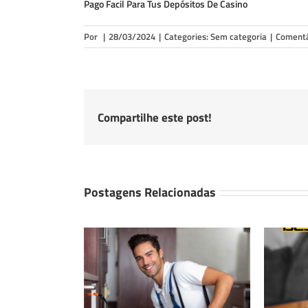
Pago Facil Para Tus Depósitos De Casino
Por
|
28/03/2024
|
Categories: Sem categoria
|
Comentá
Compartilhe este post!
Postagens Relacionadas