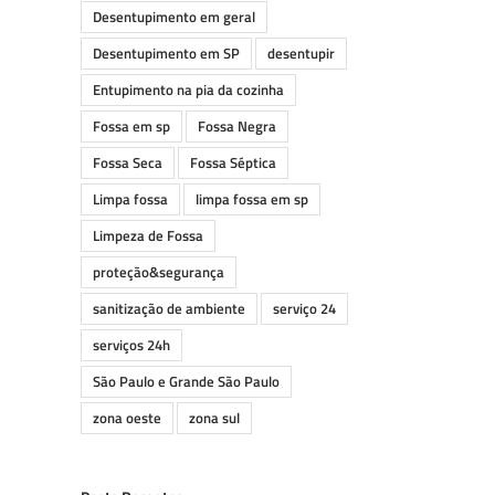
Desentupimento em geral
Desentupimento em SP
desentupir
Entupimento na pia da cozinha
Fossa em sp
Fossa Negra
Fossa Seca
Fossa Séptica
Limpa fossa
limpa fossa em sp
Limpeza de Fossa
proteção&segurança
sanitização de ambiente
serviço 24
serviços 24h
São Paulo e Grande São Paulo
zona oeste
zona sul