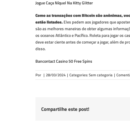
Jogue Caça Níquel Na Kitty Glitter
Como as transações com Bitcoin são anônimas, você
estão listados.
Eles pedem aos jogadores que apostem
são as melhores maneiras de obter algumas informaçõe
os oceanos Atlântico e Pacífico. Roleta para jogar o
deve estar ciente antes de começar a jogar, além de p
disso.
Bancontact Casino 50 Free Spins
Por
|
28/03/2024
|
Categories: Sem categoria
|
Comentá
Compartilhe este post!