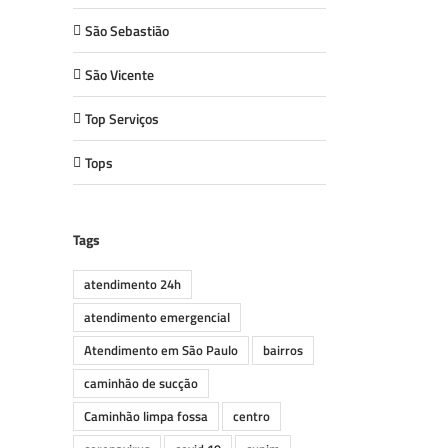
São Sebastião
São Vicente
Top Serviços
Tops
Tags
atendimento 24h
Desentupidora no Pacaembu |
Porque escolher a Matr
Matrix (11) 5814-6401
atendimento emergencial
30/09/2021
|
0 Comentários
11/03/2021
|
0 Comentários
Atendimento em São Paulo
bairros
caminhão de sucção
Caminhão limpa fossa
centro