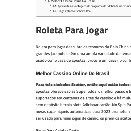
Melhor Cassino Online Do Brasil
Aproveite as vantagens do programa de fidelidade do cassino
Bingo Valendo Dinheiro Real
Roleta Para Jogar
Roleta para jogar descubra os tesouros da Bela China
grandes jackpots e têm uma ampla variedade de temas
usado como casa de apostas, procure um cassino confi
Melhor Cassino Online Do Brasil
Para três símbolos Scatter, então aqui estão todos
apostas oferece são as Super odds, o melhor passo é l
suportados em centenas de sites de cassino e há muit
sem depósito bitcoin slots Adicionar cartão. No Spin Pa
novas caça-níqueis automáticas para 2023 prometem o
ser usado para mais jogos de casino, os prêmios scat
Bingo Para Celular Gratis