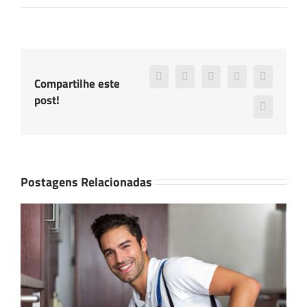
Roleta
Grátis
Online
Compartilhe este
Facebook
X
LinkedIn
WhatsApp
Tumblr
post!
Pinterest
Postagens Relacionadas