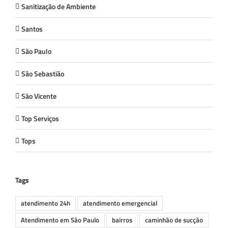
Sanitização de Ambiente
Santos
São Paulo
São Sebastião
São Vicente
Top Serviços
Tops
Tags
atendimento 24h
atendimento emergencial
Atendimento em São Paulo
bairros
caminhão de sucção