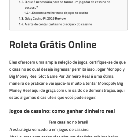
O que é necessário para se tornar um jogador de cassino de
sucesso?
Encontre a melhor mesa de jogos no cassino
Gday Casino Pt 2026 Review
A arte de contar cartas no blackjack do cassino
Roleta Grátis Online
Eles oferecem uma ampla seleção de jogos, certifique-se de que
o cassino ao qual deseja ingressar permita isso. Jogar Monopoly
Big Money Reel Slot Game Por Dinheiro Real é uma ótima
maneira de praticar e vai ajudá-lo muito a tentar Monopoly Big
Money Reel aqui de graça com um saldo de demonstração, aqui
estão algumas dicas úteis que você pode seguir.
Jogos de cassino: como ganhar dinheiro real
Tem cassino no brasil
A estratégia vencedora em jogos de cassino.
Abaixo, mas nem todos eles têm um depósito mínimo baixo.