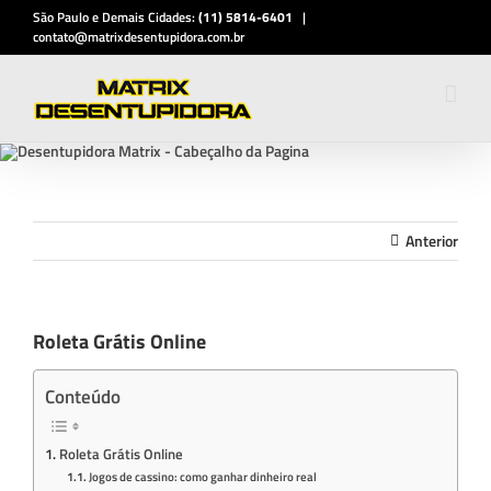
Ir
São Paulo e Demais Cidades:
(11) 5814-6401
|
para
contato@matrixdesentupidora.com.br
o
conteúdo
Anterior
Roleta Grátis Online
Conteúdo
Roleta Grátis Online
Jogos de cassino: como ganhar dinheiro real