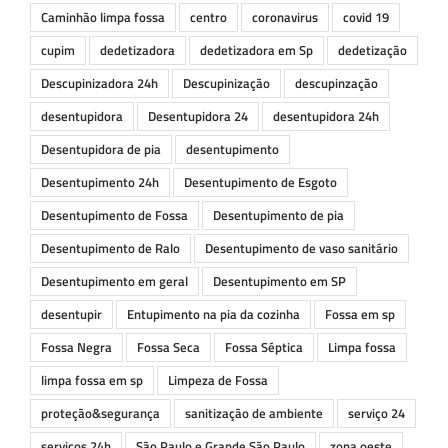
Caminhão limpa fossa
centro
coronavirus
covid 19
cupim
dedetizadora
dedetizadora em Sp
dedetização
Descupinizadora 24h
Descupinização
descupinzação
desentupidora
Desentupidora 24
desentupidora 24h
Desentupidora de pia
desentupimento
Desentupimento 24h
Desentupimento de Esgoto
Desentupimento de Fossa
Desentupimento de pia
Desentupimento de Ralo
Desentupimento de vaso sanitário
Desentupimento em geral
Desentupimento em SP
desentupir
Entupimento na pia da cozinha
Fossa em sp
Fossa Negra
Fossa Seca
Fossa Séptica
Limpa fossa
limpa fossa em sp
Limpeza de Fossa
proteção&segurança
sanitização de ambiente
serviço 24
serviços 24h
São Paulo e Grande São Paulo
zona oeste