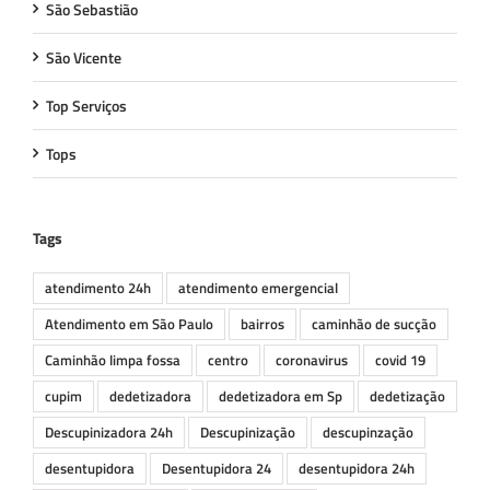
São Sebastião
São Vicente
Top Serviços
Tops
Tags
atendimento 24h
atendimento emergencial
Atendimento em São Paulo
bairros
caminhão de sucção
Caminhão limpa fossa
centro
coronavirus
covid 19
cupim
dedetizadora
dedetizadora em Sp
dedetização
Descupinizadora 24h
Descupinização
descupinzação
desentupidora
Desentupidora 24
desentupidora 24h