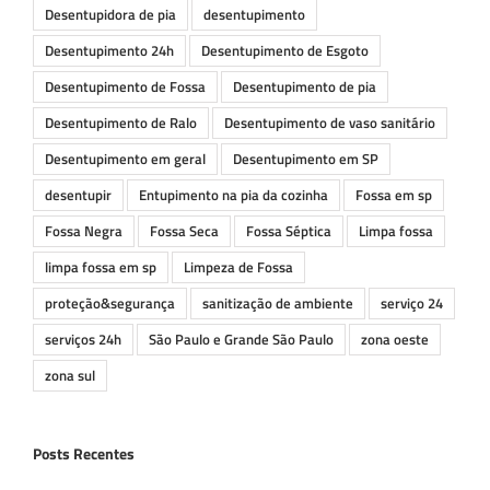
Desentupidora de pia
desentupimento
Desentupimento 24h
Desentupimento de Esgoto
Desentupimento de Fossa
Desentupimento de pia
Desentupimento de Ralo
Desentupimento de vaso sanitário
Desentupimento em geral
Desentupimento em SP
desentupir
Entupimento na pia da cozinha
Fossa em sp
Fossa Negra
Fossa Seca
Fossa Séptica
Limpa fossa
limpa fossa em sp
Limpeza de Fossa
proteção&segurança
sanitização de ambiente
serviço 24
serviços 24h
São Paulo e Grande São Paulo
zona oeste
zona sul
Posts Recentes