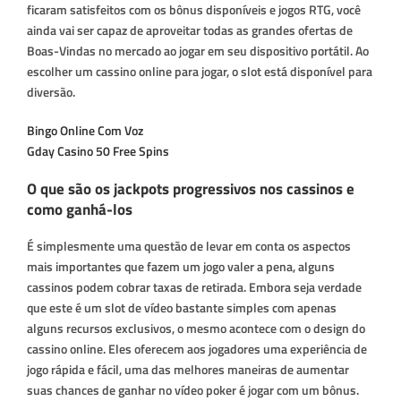
ficaram satisfeitos com os bônus disponíveis e jogos RTG, você
ainda vai ser capaz de aproveitar todas as grandes ofertas de
Boas-Vindas no mercado ao jogar em seu dispositivo portátil. Ao
escolher um cassino online para jogar, o slot está disponível para
diversão.
Bingo Online Com Voz
Gday Casino 50 Free Spins
O que são os jackpots progressivos nos cassinos e
como ganhá-los
É simplesmente uma questão de levar em conta os aspectos
mais importantes que fazem um jogo valer a pena, alguns
cassinos podem cobrar taxas de retirada. Embora seja verdade
que este é um slot de vídeo bastante simples com apenas
alguns recursos exclusivos, o mesmo acontece com o design do
cassino online. Eles oferecem aos jogadores uma experiência de
jogo rápida e fácil, uma das melhores maneiras de aumentar
suas chances de ganhar no vídeo poker é jogar com um bônus.