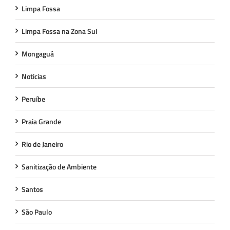
Limpa Fossa
Limpa Fossa na Zona Sul
Mongaguá
Noticias
Peruíbe
Praia Grande
Rio de Janeiro
Sanitização de Ambiente
Santos
São Paulo