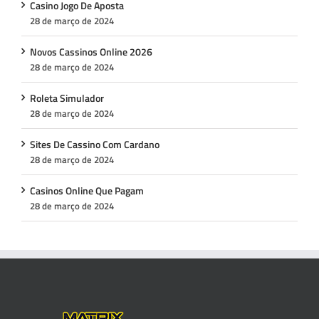
Casino Jogo De Aposta
28 de março de 2024
Novos Cassinos Online 2026
28 de março de 2024
Roleta Simulador
28 de março de 2024
Sites De Cassino Com Cardano
28 de março de 2024
Casinos Online Que Pagam
28 de março de 2024