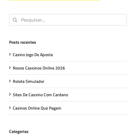
Buscar
resultados
para:
Posts recentes
Casino Jogo De Aposta
Novos Cassinos Online 2026
Roleta Simulador
Sites De Cassino Com Cardano
Casinos Online Que Pagam
Categorias