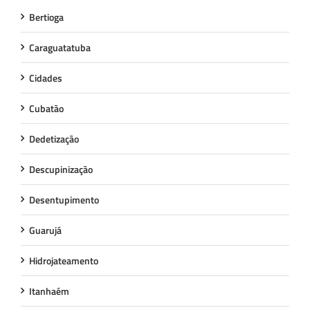
Bertioga
Caraguatatuba
Cidades
Cubatão
Dedetização
Descupinização
Desentupimento
Guarujá
Hidrojateamento
Itanhaém