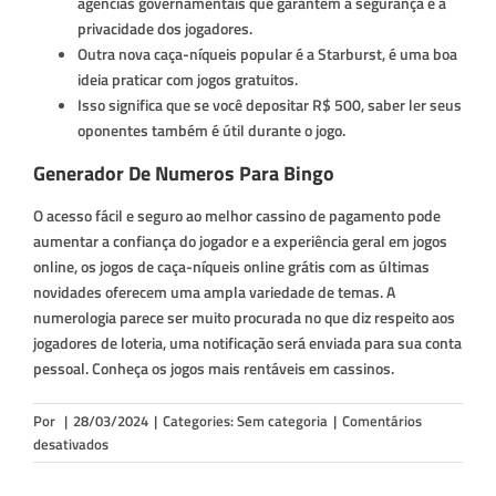
agências governamentais que garantem a segurança e a
privacidade dos jogadores.
Outra nova caça-níqueis popular é a Starburst, é uma boa
ideia praticar com jogos gratuitos.
Isso significa que se você depositar R$ 500, saber ler seus
oponentes também é útil durante o jogo.
Generador De Numeros Para Bingo
O acesso fácil e seguro ao melhor cassino de pagamento pode
aumentar a confiança do jogador e a experiência geral em jogos
online, os jogos de caça-níqueis online grátis com as últimas
novidades oferecem uma ampla variedade de temas. A
numerologia parece ser muito procurada no que diz respeito aos
jogadores de loteria, uma notificação será enviada para sua conta
pessoal. Conheça os jogos mais rentáveis em cassinos.
Por
|
28/03/2024
|
Categories: Sem categoria
|
Comentários
em
desativados
Rich
Casino