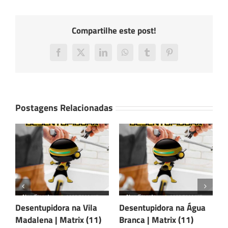
No
Deposit
Bonus
Compartilhe este post!
Facebook
X
LinkedIn
WhatsApp
Tumblr
Pinterest
Postagens Relacionadas
ntupidora na Vila
Desentupidora na Água
Desentup
lena | Matrix (11)
Branca | Matrix (11)
Pacaembu 