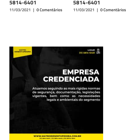
4-6401
5814-6401
5814-64
3/2021
|
0 Comentários
11/03/2021
|
0 Comentários
11/03/2021