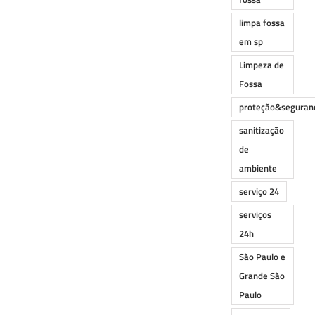
limpa fossa
em sp
Limpeza de
Fossa
proteção&seguran
sanitização
de
ambiente
serviço 24
serviços
24h
São Paulo e
Grande São
Paulo