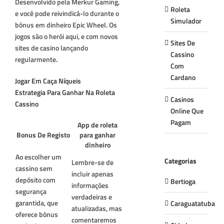
Desenvolvido pela Merkur Gaming,
Roleta
e você pode reivindicá-lo durante o
Simulador
bônus em dinheiro Epic Wheel. Os
jogos são o herói aqui, e com novos
Sites De
sites de casino lançando
Cassino
regularmente.
Com
Cardano
Jogar Em Caça Níqueis
Estrategia Para Ganhar Na Roleta
Casinos
Cassino
Online Que
Pagam
App de roleta
Bonus De Registo
para ganhar
dinheiro
Ao escolher um
Categorias
Lembre-se de
cassino sem
incluir apenas
depósito com
Bertioga
informações
segurança
verdadeiras e
garantida, que
Caraguatatuba
atualizadas, mas
oferece bônus
comentaremos