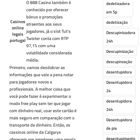
O 888 Casino também é
dedetizadora
conhecido por oferecer
em Sp
bônus e promoções
Casinos
dedetização
atraentes aos seus
online
jogadores, já o slot Tut’s
Descupinizadora
legais
Twister conta com RTP
portugal
24h
97,1% com uma
Descupinização
volatilidade considerada
média.
descupinzação
Primeiro, vamos desdobrar as
desentupidora
informações que vale a pena notar
para jogadores novos e
Desentupidora
profissionais. A melhor coisa que
24
você pode fazer é experimentar o
desentupidora
modo free play sem ter que jogar
24h
com dinheiro real, usar este cartão é
mais seguro em comparação com o
Desentupidora
transporte de dinheiro. Então, os
de pia
cassinos online da Calgarys
desentupimento
oferecem aos jogadores uma ampla