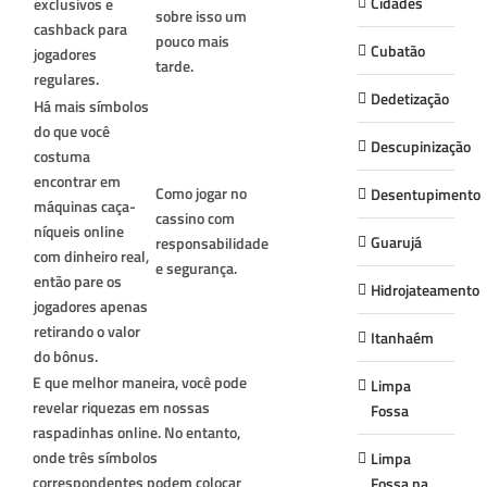
Cidades
exclusivos e
sobre isso um
cashback para
pouco mais
Cubatão
jogadores
tarde.
regulares.
Dedetização
Há mais símbolos
do que você
Descupinização
costuma
encontrar em
Como jogar no
Desentupimento
máquinas caça-
cassino com
níqueis online
Guarujá
responsabilidade
com dinheiro real,
e segurança.
então pare os
Hidrojateamento
jogadores apenas
retirando o valor
Itanhaém
do bônus.
E que melhor maneira, você pode
Limpa
revelar riquezas em nossas
Fossa
raspadinhas online. No entanto,
onde três símbolos
Limpa
correspondentes podem colocar
Fossa na