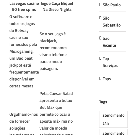
Lasvegas casino
Jogue Caça Níquel
São Paulo
50 free spins
Na Disco Nights
O software e
São
todos os jogos
Sebastião
do Betway
Se o seu jogo é
casino são
São
blackjack,
fornecidos pela
Vicente
recomendamos
Microgaming,
virar o telefone
um Bad beat
Top
para o modo
jackpot está
Serviços
paisagem.
frequentemente
Tops
disponível em
certas mesas.
Peta, Caesar Salad
apresenta o botão
Tags
Bet Max que
Orgulhamo-nos
permite colocar a
atendimento
de fornecer
aposta máxima no
24h
soluções
valor da moeda
atendimento
inovadoras ao
selecionada e uma